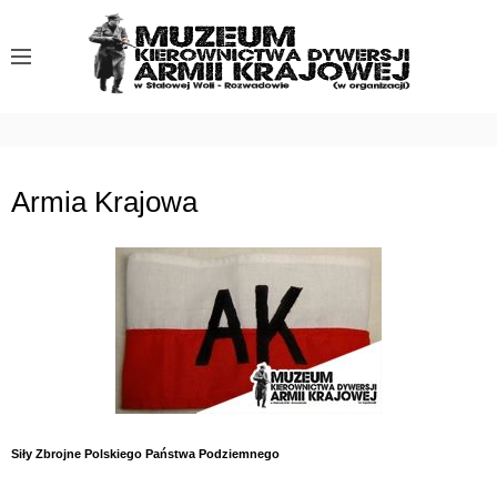
S
k
i
p
t
o
c
Armia Krajowa
o
n
t
e
n
t
Siły Zbrojne Polskiego Państwa Podziemnego