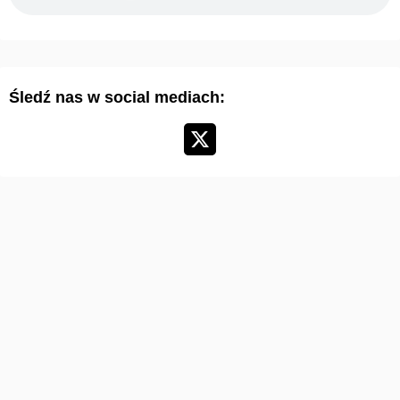
a
r
t
y
Śledź nas w social mediach:
k
u
ł
ó
w
: