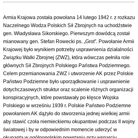
Armia Krajowa została powołana 14 lutego 1942 r. z rozkazu
Naczelnego Wodza Polskich Sił Zbrojnych na uchodźstwie
gen. Władysława Sikorskiego. Pierwszym dowódcą został
mianowany gen. Stefan Rowecki ps. „Grot”. Powołanie Armii
Krajowej było wynikiem potrzeby usprawnienia działalności
Związku Walki Zbrojnej (ZWZ), która wówczas pełniła role
głównych Sił Zbrojnych Polskiego Państwa Podziemnego.
Celem przemianowania ZWZ i utworzenie AK przez Polskie
Państwo Podziemne było uporządkowanie i usprawnienie
dotychczasowych struktur oraz scalenie różnych organizacji
konspiracyjnych, które powstawały po klęsce Wojska
Polskiego w wrześniu 1939 r. Polskie Państwo Podziemne
powołaniem AK dążyło do stworzenia jednej wielkiej armii
aby stawić czoła niemieckiemu okupantowi podczas II wojny
światowej i by w odpowiednim momencie uderzyć w
okupanta w ogólnopolskim powstaniu przy wsparciu