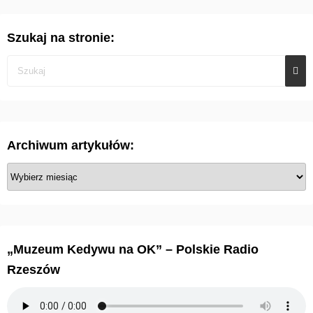
Szukaj na stronie:
Archiwum artykułów:
A
r
c
h
i
„Muzeum Kedywu na OK” – Polskie Radio
w
Rzeszów
u
m