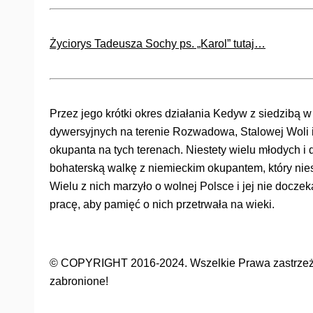
Życiorys Tadeusza Sochy ps. „Karol” tutaj…
Przez jego krótki okres działania Kedyw z siedzibą
dywersyjnych na terenie Rozwadowa, Stalowej Woli i 
okupanta na tych terenach. Niestety wielu młodych i 
bohaterską walkę z niemieckim okupantem, który nies
Wielu z nich marzyło o wolnej Polsce i jej nie docz
pracę, aby pamięć o nich przetrwała na wieki.
© COPYRIGHT 2016-2024. Wszelkie Prawa zastrzeżon
zabronione!