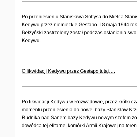
Po przeniesieniu Stanisława Sołtysa do Mielca Stani
Kedywu przez niemieckie Gestapo. 18 maja 1944 ro
Bełżyński zastrzelony został podczas osłaniania swoi
Kedywu.
O likwidacji Kedywu przez Gestapo tutaj….
Po likwidacji Kedywu w Rozwadowie, przez krótki 
momentu przeniesienia do nowej bazy Stanisław Krzem
Rudnika nad Sanem bazy Kedywu nowym szefem zosta
dowódca tej elitarnej komórki Armii Krajowej na ter