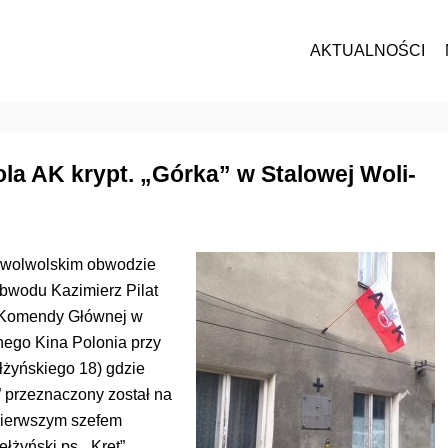
AKTUALNOŚCI
 AK krypt. „Górka” w Stalowej Woli-
lowolwolskim obwodzie
bwodu Kazimierz Pilat
z Komendy Głównej w
nego Kina Polonia przy
ełżyńskiego 18) gdzie
” przeznaczony został na
Pierwszym szefem
łżyński ps. „Kret”.