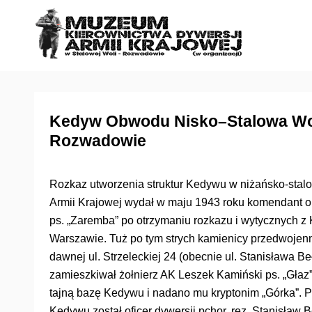
S
k
i
p
t
o
c
Kedyw Obwodu Nisko–Stalowa Wola
o
Rozwadowie
n
t
Rozkaz utworzenia struktur Kedywu w niżańsko-sta
e
Armii Krajowej wydał w maju 1943 roku komendant o
n
ps. „Zaremba” po otrzymaniu rozkazu i wytycznych 
t
Warszawie. Tuż po tym strych kamienicy przedwojen
dawnej ul. Strzeleckiej 24 (obecnie ul. Stanisława B
zamieszkiwał żołnierz AK Leszek Kamiński ps. „Głaz
tajną bazę Kedywu i nadano mu kryptonim „Górka”. 
Kedywu został oficer dywersji pchor. rez. Stanisław Be