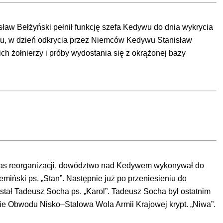
sław Bełżyński pełnił funkcję szefa Kedywu do dnia wykrycia
ku, w dzień odkrycia przez Niemców Kedywu Stanisław
ch żołnierzy i próby wydostania się z okrążonej bazy
czas reorganizacji, dowództwo nad Kedywem wykonywał do
iński ps. „Stan”. Następnie już po przeniesieniu do
ł Tadeusz Socha ps. „Karol”. Tadeusz Socha był ostatnim
enie Obwodu Nisko–Stalowa Wola Armii Krajowej krypt. „Niwa”.