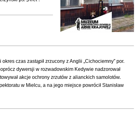
okres czas zastąpił zrzucony z Anglii „Cichociemny” por.
tys oprócz dywersji w rozwadowskim Kedywie nadzorował
owywał akcje ochrony zrzutów z alianckich samolotów.
spektoratu w Mielcu, a na jego miejsce powrócił Stanisław