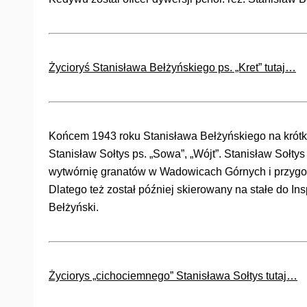
Życioryś Stanisława Bełżyńskiego ps. „Kret” tutaj…
Końcem 1943 roku Stanisława Bełżyńskiego na krótki 
Stanisław Sołtys ps. „Sowa”, „Wójt”. Stanisław Soł
wytwórnię granatów w Wadowicach Górnych i przygot
Dlatego też został później skierowany na stałe do In
Bełżyński.
Życiorys „cichociemnego” Stanisława Sołtys tutaj…