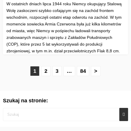
W ostatnich dniach lipca 1944 roku Niemcy okupujący Stalową
Wolę zaskoczeni szybko cofającym się na zachód frontem
wschodnim, rozpoczęli ostatni etap odwrotu na zachód. W tym
momencie sowiecka Armia Czerwona była już kilka kilometrów
od miasta, więc Niemcy w pośpiechu ładowali transporty
zrabowanych maszyn i sprzętu z Zakładów Południowych
(COP), które przez 5 lat wykorzystywali do produkcji
zbrojeniowej, w tym m.in. dział przeciwlotniczych Flak 8,8 cm.
S
1
2
3
…
84
>
t
r
Szukaj na stronie:
o
n
i