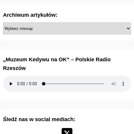
c
Archiwum artykułów:
o
A
w
r
c
a
h
n
i
„Muzeum Kedywu na OK” – Polskie Radio
w
i
Rzeszów
u
e
m
a
w
r
p
t
y
i
Śledź nas w social mediach:
k
s
u