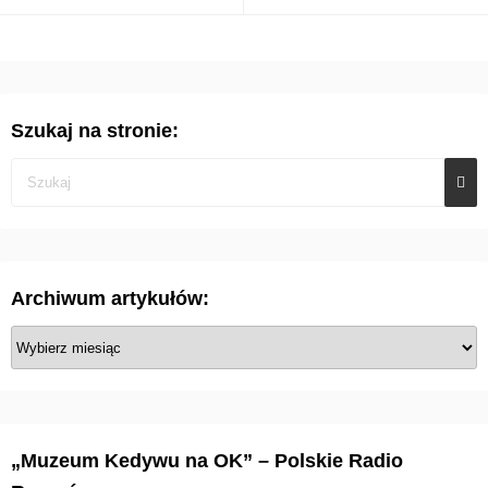
Szukaj na stronie:
Archiwum artykułów:
A
r
c
h
i
„Muzeum Kedywu na OK” – Polskie Radio
w