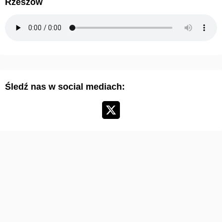
Rzeszów
u
m
a
r
t
y
Śledź nas w social mediach:
k
u
ł
ó
w
: