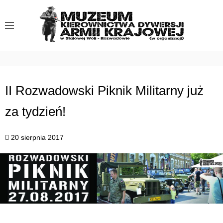
S
k
i
p
t
o
c
II Rozwadowski Piknik Militarny już
o
za tydzień!
n
t
e
20 sierpnia 2017
n
t