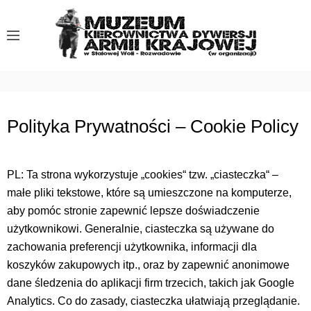
S
k
i
p
t
o
c
Polityka Prywatności – Cookie Policy
o
n
t
PL: Ta strona wykorzystuje „cookies“ tzw. „ciasteczka“ –
e
małe pliki tekstowe, które są umieszczone na komputerze,
n
aby pomóc stronie zapewnić lepsze doświadczenie
t
użytkownikowi. Generalnie, ciasteczka są używane do
zachowania preferencji użytkownika, informacji dla
koszyków zakupowych itp., oraz by zapewnić anonimowe
dane śledzenia do aplikacji firm trzecich, takich jak Google
Analytics. Co do zasady, ciasteczka ułatwiają przeglądanie.