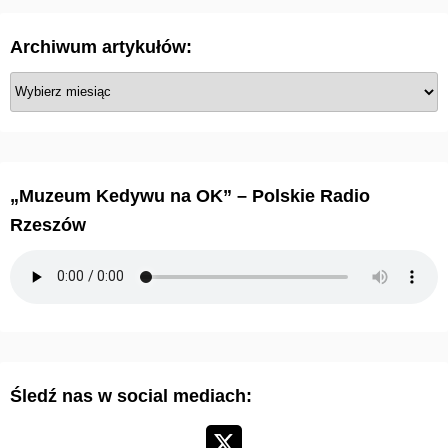
Archiwum artykułów:
A
r
c
h
i
„Muzeum Kedywu na OK” – Polskie Radio
w
Rzeszów
u
m
a
r
t
y
Śledź nas w social mediach:
k
u
ł