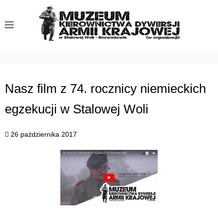
S
k
i
p
t
o
c
Nasz film z 74. rocznicy niemieckich
o
egzekucji w Stalowej Woli
n
t
e
26 października 2017
n
t