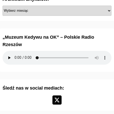
A
r
c
h
i
„Muzeum Kedywu na OK” – Polskie Radio
w
Rzeszów
u
m
a
r
t
y
Śledź nas w social mediach:
k
u
ł
ó