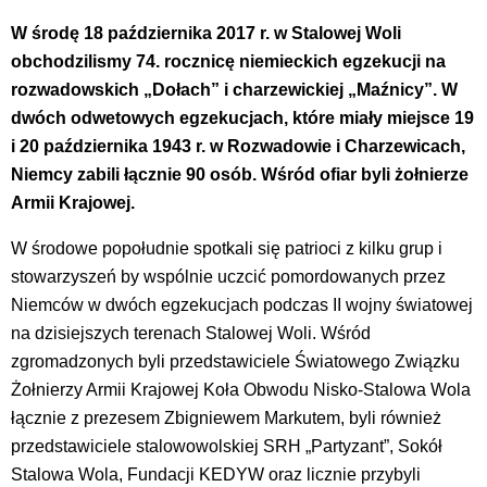
W środę 18 października 2017 r. w Stalowej Woli
obchodzilismy 74. rocznicę niemieckich egzekucji na
rozwadowskich „Dołach” i charzewickiej „Maźnicy”. W
dwóch odwetowych egzekucjach, które miały miejsce 19
i 20 października 1943 r. w Rozwadowie i Charzewicach,
Niemcy zabili łącznie 90 osób. Wśród ofiar byli żołnierze
Armii Krajowej.
W środowe popołudnie spotkali się patrioci z kilku grup i
stowarzyszeń by wspólnie uczcić pomordowanych przez
Niemców w dwóch egzekucjach podczas II wojny światowej
na dzisiejszych terenach Stalowej Woli. Wśród
zgromadzonych byli przedstawiciele Światowego Związku
Żołnierzy Armii Krajowej Koła Obwodu Nisko-Stalowa Wola
łącznie z prezesem Zbigniewem Markutem, byli również
przedstawiciele stalowowolskiej SRH „Partyzant”, Sokół
Stalowa Wola, Fundacji KEDYW oraz licznie przybyli