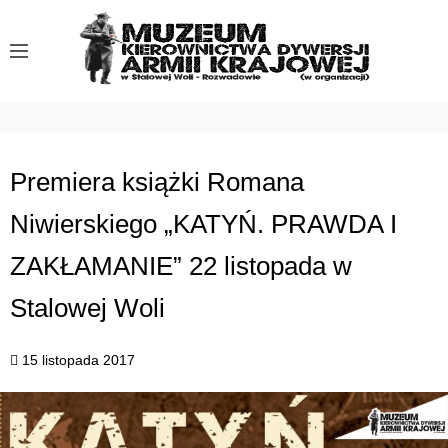
S
k
i
p
t
o
c
Premiera książki Romana
o
Niwierskiego „KATYŃ. PRAWDA I
n
t
ZAKŁAMANIE” 22 listopada w
e
n
Stalowej Woli
t
15 listopada 2017