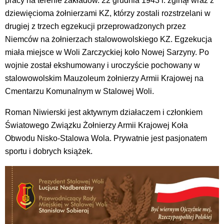
pracy na terenie zakładów. 22 grudnia 1943 r. zginął wraz z
dziewięcioma żołnierzami KZ, którzy zostali rozstrzelani w
drugiej z trzech egzekucji przeprowadzonych przez
Niemców na żołnierzach stalowowolskiego KZ. Egzekucja
miała miejsce w Woli Zarczyckiej koło Nowej Sarzyny. Po
wojnie został ekshumowany i uroczyście pochowany w
stalowowolskim Mauzoleum żołnierzy Armii Krajowej na
Cmentarzu Komunalnym w Stalowej Woli.
Roman Niwierski jest aktywnym działaczem i członkiem
Światowego Związku Żołnierzy Armii Krajowej Koła
Obwodu Nisko-Stalowa Wola. Prywatnie jest pasjonatem
sportu i dobrych książek.