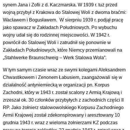
synem Jana i Zofii z d. Kaczmarska. W 1939 r. tuż przed
wojną przybył z Krakowa do Stalowej Woli z dwoma braćmi:
Wacławem i Bogusławem. W sierpniu 1939 r. podjął pracę
jako spawacz w Zakładach Południowych. Po wybuchu
wojny udał się do rodzinnej miejscowości. W 1942 r.
powrócił do Stalowej Woli i zatrudnił się ponownie w
Zakładach Południowych, które Niemcy przemianowali na
„Stahlwerke Braunschweig – Werk Stalowa Wola”.
W tym samym czasie wraz ze swymi kolegami Aleksandrem
Chwastikowem i Zenonem Łabusiem, zaangażowali się w
działalność antyniemiecką w organizacji pn. Korpus
Zachodni, który w 1943 r. został scalony z Armią Krajową i
zrzeszał ok. 30 członków przybyłych z zachodnich części II
RP. Jako żołnierz stalowowolskiego Korpusu Zachodniego
Armii Krajowej został zdekonspirowany i aresztowany 10
grudnia 1943 r. wraz z wieloma żołnierzami KZ podczas