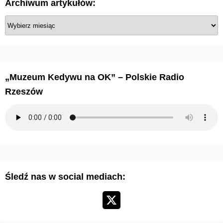
Archiwum artykułów:
A
r
c
h
i
„Muzeum Kedywu na OK” – Polskie Radio
w
Rzeszów
u
m
a
r
t
y
Śledź nas w social mediach:
k
u
ł
ó