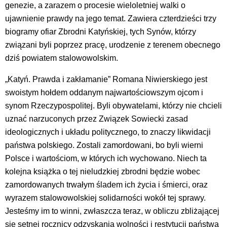
genezie, a zarazem o procesie wieloletniej walki o
ujawnienie prawdy na jego temat. Zawiera czterdzieści trzy
biogramy ofiar Zbrodni Katyńskiej, tych Synów, którzy
związani byli poprzez pracę, urodzenie z terenem obecnego
dziś powiatem stalowowolskim.
„Katyń. Prawda i zakłamanie” Romana Niwierskiego jest
swoistym hołdem oddanym najwartościowszym ojcom i
synom Rzeczypospolitej. Byli obywatelami, którzy nie chcieli
uznać narzuconych przez Związek Sowiecki zasad
ideologicznych i układu politycznego, to znaczy likwidacji
państwa polskiego. Zostali zamordowani, bo byli wierni
Polsce i wartościom, w których ich wychowano. Niech ta
kolejna książka o tej nieludzkiej zbrodni będzie wobec
zamordowanych trwałym śladem ich życia i śmierci, oraz
wyrazem stalowowolskiej solidarności wokół tej sprawy.
Jesteśmy im to winni, zwłaszcza teraz, w obliczu zbliżającej
się setnej rocznicy odzyskania wolności i restytucji państwa