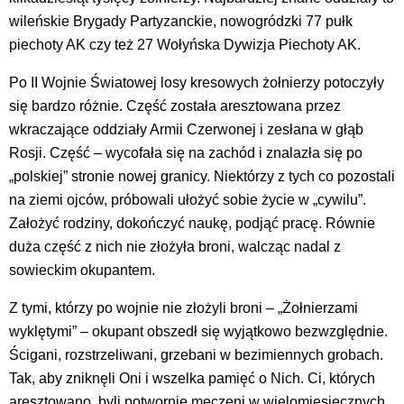
wileńskie Brygady Partyzanckie, nowogródzki 77 pułk
piechoty AK czy też 27 Wołyńska Dywizja Piechoty AK.
Po II Wojnie Światowej losy kresowych żołnierzy potoczyły
się bardzo różnie. Część została aresztowana przez
wkraczające oddziały Armii Czerwonej i zesłana w głąb
Rosji. Część – wycofała się na zachód i znalazła się po
„polskiej” stronie nowej granicy. Niektórzy z tych co pozostali
na ziemi ojców, próbowali ułożyć sobie życie w „cywilu”.
Założyć rodziny, dokończyć naukę, podjąć pracę. Równie
duża część z nich nie złożyła broni, walcząc nadal z
sowieckim okupantem.
Z tymi, którzy po wojnie nie złożyli broni – „Żołnierzami
wyklętymi” – okupant obszedł się wyjątkowo bezwzględnie.
Ścigani, rozstrzeliwani, grzebani w bezimiennych grobach.
Tak, aby zniknęli Oni i wszelka pamięć o Nich. Ci, których
aresztowano, byli potwornie męczeni w wielomiesięcznych