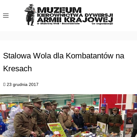
S
k
i
p
t
o
c
Stalowa Wola dla Kombatantów na
o
Kresach
n
t
e
23 grudnia 2017
n
t