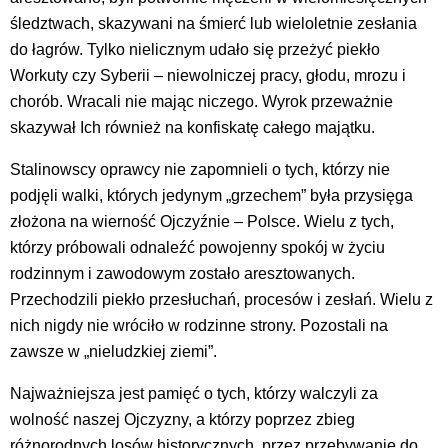
śledztwach, skazywani na śmierć lub wieloletnie zesłania
do łagrów. Tylko nielicznym udało się przeżyć piekło
Workuty czy Syberii – niewolniczej pracy, głodu, mrozu i
chorób. Wracali nie mając niczego. Wyrok przeważnie
skazywał Ich również na konfiskatę całego majątku.
Stalinowscy oprawcy nie zapomnieli o tych, którzy nie
podjęli walki, których jedynym „grzechem” była przysięga
złożona na wierność Ojczyźnie – Polsce. Wielu z tych,
którzy próbowali odnaleźć powojenny spokój w życiu
rodzinnym i zawodowym zostało aresztowanych.
Przechodzili piekło przesłuchań, procesów i zesłań. Wielu z
nich nigdy nie wróciło w rodzinne strony. Pozostali na
zawsze w „nieludzkiej ziemi”.
Najważniejsza jest pamięć o tych, którzy walczyli za
wolność naszej Ojczyzny, a którzy poprzez zbieg
różnorodnych losów historycznych, przez przebywanie do