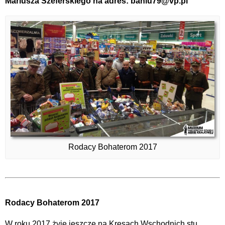
Mariusza Szeferskiego na adres: baniu79@vp.pl
Rodacy Bohaterom 2017
Rodacy Bohaterom 2017
W roku 2017 żyje jeszcze na Kresach Wschodnich stu