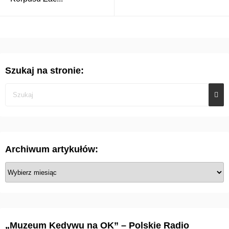
Szukaj na stronie:
Archiwum artykułów:
A
r
c
h
i
„Muzeum Kedywu na OK” – Polskie Radio