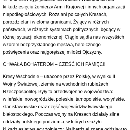
kilkudziesięciu żołnierzy Armii Krajowej i innych organizacji
niepodległościowych. Rozsiani po całych Kresach,
porozdzielani wieloma granicami. Żyjący w różnych
państwach, w różnych systemach politycznych, będący w
różnej sytuacji ekonomicznej. Ciągle są dla nas wszystkich
wzorem bezprzykładnego męstwa, heroicznego
poświęcenia oraz najgorętszej miłości Ojczyzny.
CHWAŁA BOHATEROM – CZEŚĆ ICH PAMIĘCI!
Kresy Wschodnie – utracone przez Polskę, w wyniku II
Wojny Światowej, ziemie na wschodnich rubieżach
Rzeczpospolitej. Były to przedwojenne województwa:
wileńskie, nowogródzkie, poleskie, tarnopolskie, wołyńskie,
stanisławowskie oraz część województw lwowskiego i
białostockiego. Podczas wojny na Kresach działały silne
oddziały polskiego podziemia, w których służyło
kilkadziesiąt tysięcy żołnierzy. Najbardziej znane oddziały to