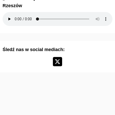
w
Rzeszów
u
m
a
r
t
y
Śledź nas w social mediach:
k
u
ł
ó
w
: