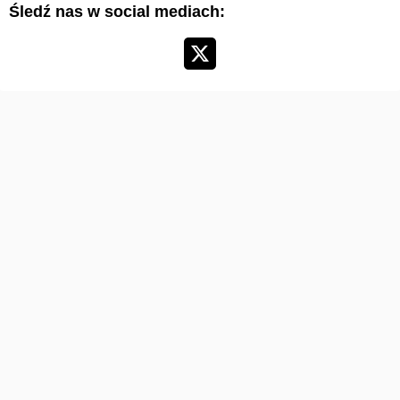
Śledź nas w social mediach:
k
u
ł
ó
w
:
©2026