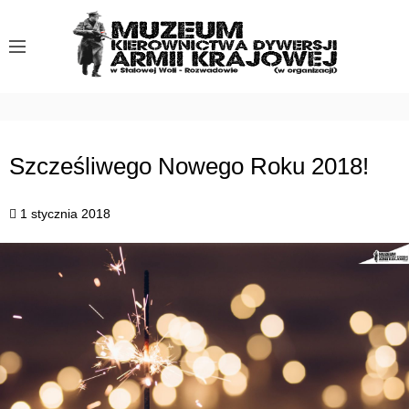
S
k
i
p
t
o
c
Szcześliwego Nowego Roku 2018!
o
n
1 stycznia 2018
t
e
n
t