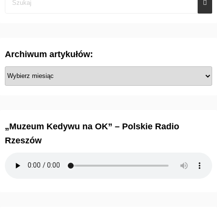
Archiwum artykułów:
A
r
c
h
i
„Muzeum Kedywu na OK” – Polskie Radio
w
Rzeszów
u
m
a
r
t
y