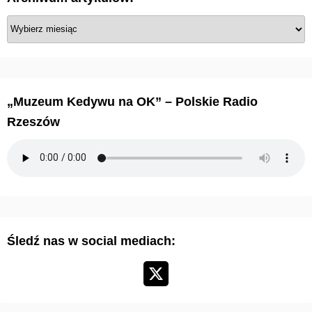
A
r
c
h
i
„Muzeum Kedywu na OK” – Polskie Radio
w
Rzeszów
u
m
a
r
t
y
Śledź nas w social mediach:
k
u
ł
ó