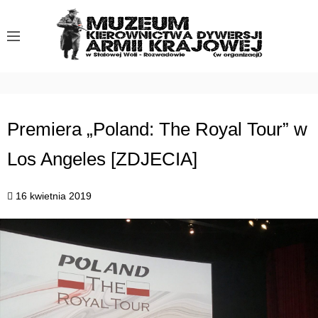
S
k
i
p
t
o
c
Premiera „Poland: The Royal Tour” w
o
Los Angeles [ZDJECIA]
n
t
e
16 kwietnia 2019
n
t