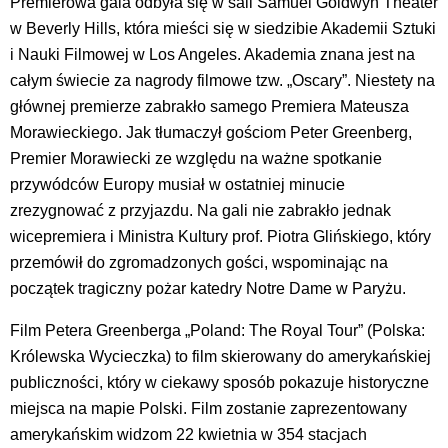
Premierowa gala odbyła się w sali Samuel Goldwyn Theater
w Beverly Hills, która mieści się w siedzibie Akademii Sztuki
i Nauki Filmowej w Los Angeles. Akademia znana jest na
całym świecie za nagrody filmowe tzw. „Oscary”. Niestety na
głównej premierze zabrakło samego Premiera Mateusza
Morawieckiego. Jak tłumaczył gościom Peter Greenberg,
Premier Morawiecki ze względu na ważne spotkanie
przywódców Europy musiał w ostatniej minucie
zrezygnować z przyjazdu. Na gali nie zabrakło jednak
wicepremiera i Ministra Kultury prof. Piotra Glińskiego, który
przemówił do zgromadzonych gości, wspominając na
początek tragiczny pożar katedry Notre Dame w Paryżu.
Film Petera Greenberga „Poland: The Royal Tour” (Polska:
Królewska Wycieczka) to film skierowany do amerykańskiej
publiczności, który w ciekawy sposób pokazuje historyczne
miejsca na mapie Polski. Film zostanie zaprezentowany
amerykańskim widzom 22 kwietnia w 354 stacjach