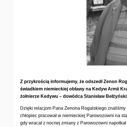
Z przykrością informujemy, że odszedł Zenon Rog
świadkiem niemieckiej obławy na Kedyw Armii Kra
żołnierze Kedywu – dowódca Stanisław Bełżyński 
Dzięki relacjom Pana Zenona Rogalskiego znaliśmy 
chłopiec pracował w niemieckiej Parowozowni na sta
gdy wracał z nocnej zmiany z Parowozowni napotka