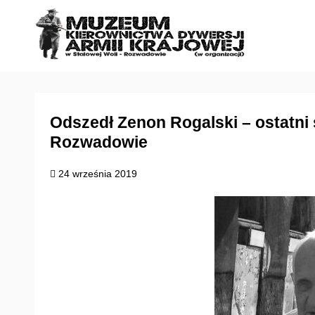
S
k
i
p
t
o
c
Odszedł Zenon Rogalski – ostatn
o
Rozwadowie
n
t
24 września 2019
e
n
t