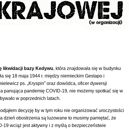
ę likwidacji bazy Kedywu
, która znajdowała się w budynku
a się 18 maja 1944 r. między niemieckim Gestapo i
ielewicz ps. „Kryspin” oraz dowódca, oficer dywersji
du na panująca pandemię COVID-19, nie możemy spotkać się w
 bywało w poprzednich latach.
odjąłem decyzję by w tym roku nie organizować uroczystości
 na dzień obostrzenia są luzowane to musimy pamiętać, że
-19 wciąż jest aktywny i z myślą o bezpieczeństwie