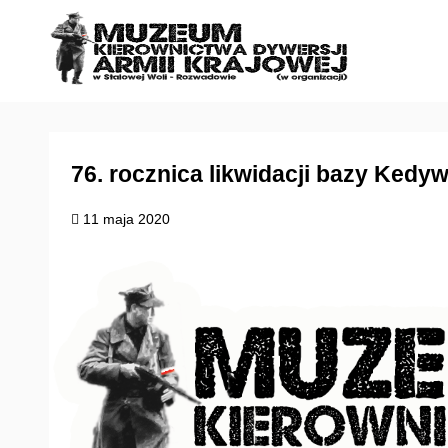
S
k
i
p
t
o
c
76. rocznica likwidacji bazy Ked
o
11 maja 2020
n
t
e
n
t