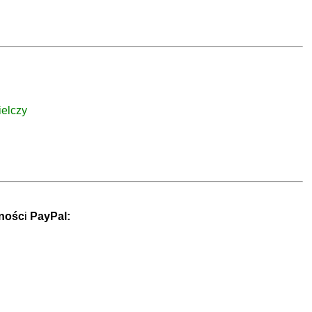
elczy
tnośc
i
PayPal: