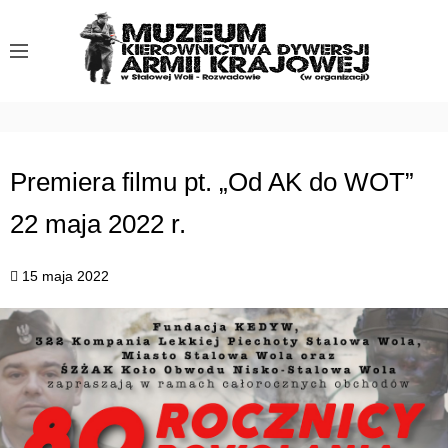
S
k
i
p
t
o
c
Premiera filmu pt. „Od AK do WOT”
o
22 maja 2022 r.
n
t
e
15 maja 2022
n
t