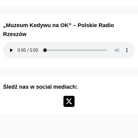
c
h
i
„Muzeum Kedywu na OK” – Polskie Radio
w
Rzeszów
u
m
a
r
t
y
Śledź nas w social mediach:
k
u
ł
ó
w
: