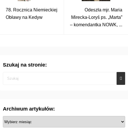
78. Rocznica Niemieckiej
Odeszła mjr. Maria
Obławy na Kedyw
Mirecka-Loryś ps. „Marta”
– komendantka NOWK, ...
Szukaj na stronie:
Archiwum artykułów:
A
r