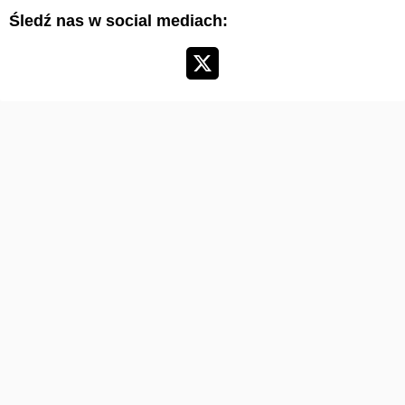
Śledź nas w social mediach:
k
u
ł
ó
w
: