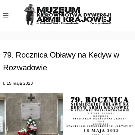
S
k
i
p
t
o
c
79. Rocznica Obławy na Kedyw w
o
Rozwadowie
n
t
e
15 maja 2023
n
t