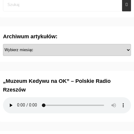
Archiwum artykułów:
A
r
c
h
i
„Muzeum Kedywu na OK” – Polskie Radio
w
Rzeszów
u
m
a
r
t
y