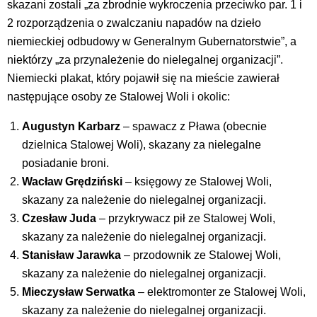
skazani zostali „za zbrodnie wykroczenia przeciwko par. 1 i
2 rozporządzenia o zwalczaniu napadów na dzieło
niemieckiej odbudowy w Generalnym Gubernatorstwie”, a
niektórzy „za przynależenie do nielegalnej organizacji”.
Niemiecki plakat, który pojawił się na mieście zawierał
następujące osoby ze Stalowej Woli i okolic:
Augustyn Karbarz
– spawacz z Pława (obecnie
dzielnica Stalowej Woli), skazany za nielegalne
posiadanie broni.
Wacław Grędziński
– księgowy ze Stalowej Woli,
skazany za należenie do nielegalnej organizacji.
Czesław Juda
– przykrywacz pił ze Stalowej Woli,
skazany za należenie do nielegalnej organizacji.
Stanisław Jarawka
– przodownik ze Stalowej Woli,
skazany za należenie do nielegalnej organizacji.
Mieczysław Serwatka
– elektromonter ze Stalowej Woli,
skazany za należenie do nielegalnej organizacji.