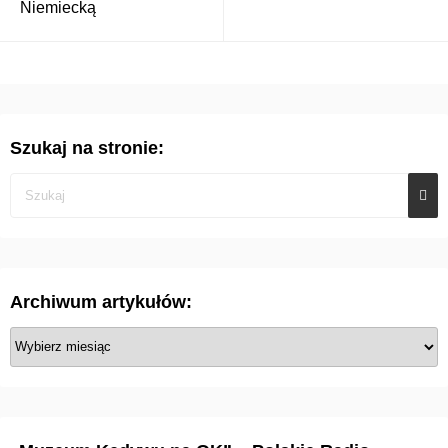
Niemiecką
Szukaj na stronie:
Archiwum artykułów:
A
r
c
h
i