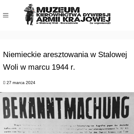
S
k
i
p
t
o
c
Niemieckie aresztowania w Stalowej
o
Woli w marcu 1944 r.
n
t
e
27 marca 2024
n
t