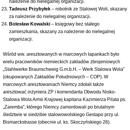
należenie do nielegalnej organizacji.
Tadeusz Przybyłek
– robotnik ze Stalowej Woli, skazany
za należenie do nielegalnej organizacji.
Bolesław Kowalski
– księgowy bez stałego
zamieszkania, skazany za należenie do nielegalnej
organizacji.
Wśród ww. aresztowanych w marcowych łapankach było
wielu pracowników niemieckich zakładów zbrojeniowych
„Stahlwerke Braunschweig G.m.b.H. – Werk Stalowa Wola”
(okupowanych Zakładów Południowych – COP). W
marcowych aresztowaniach Niemcy zdołali także
aresztować inżyniera ZP i komendanta Obwodu Nisko-
Stalowa Wola Armii Krajowej kapitana Kazimierza Pilata ps.
„Zaremba”, którego Niemcy zamordowali po brutalnym
śledztwie w siedzibie stalowowolskiego Gestapo przy ul.
Bismarckstrasse (obecnie ul. ks. Skoczyńskiego 26).