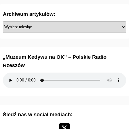
Archiwum artykułów:
A
r
c
h
i
„Muzeum Kedywu na OK” – Polskie Radio
w
Rzeszów
u
m
a
r
t
y
Śledź nas w social mediach:
k
u