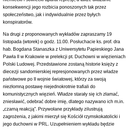
konsekwencji jego rozbicia ponoszonych tak przez
społeczeństwo, jak i indywidualnie przez byłych
konspiratorów.
Na drugi z proponowanych wykładów zapraszamy 19
listopada (wtorek) o godz. 11.00. Posłuchacie ks. prof. dra
hab. Bogdana Stanaszka z Uniwersytetu Papieskiego Jana
Pawła II w Krakowie w prelekcji pt. Duchowni w więzieniach
Polski Ludowej. Przedstawione zostaną historie księży z
diecezji sandomierskiej represjonowanych przez władze
państwowe po II wojnie światowej, którzy za swoją
niezłomną postawę niejednokrotnie trafiali do
komunistycznych więzień. Władze starały się ich złamać,
zniesławić, odebrać dobre imię, dlatego nazywano ich m.in.
„czarną reakcją”. Przywołane przykłady zilustrują
zagrożenia, z jakimi mierzył się Kościół rzymskokatolicki i
jego duchowni w PRL. Uzupełnieniem wykładu będzie