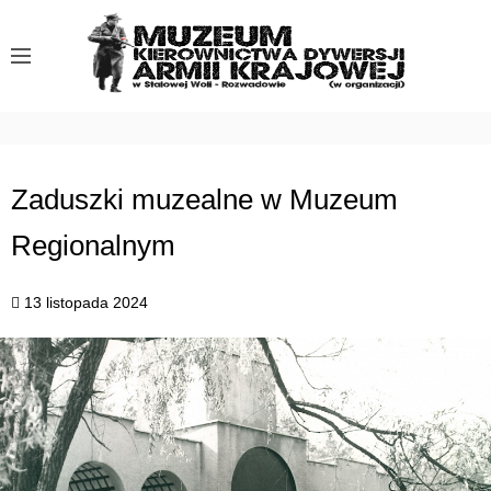
S
k
i
p
t
o
c
Zaduszki muzealne w Muzeum
o
Regionalnym
n
t
e
13 listopada 2024
n
t