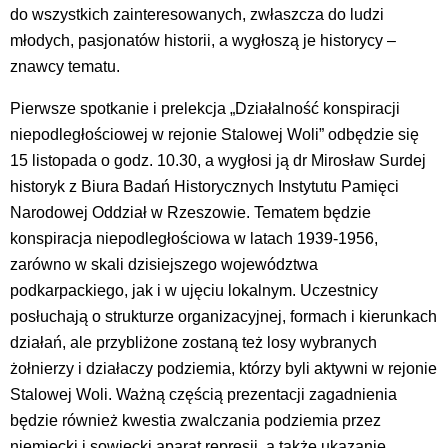
do wszystkich zainteresowanych, zwłaszcza do ludzi
młodych, pasjonatów historii, a wygłoszą je historycy –
znawcy tematu.
Pierwsze spotkanie i prelekcja „Działalność konspiracji
niepodległościowej w rejonie Stalowej Woli” odbędzie się
15 listopada o godz. 10.30, a wygłosi ją dr Mirosław Surdej
historyk z Biura Badań Historycznych Instytutu Pamięci
Narodowej Oddział w Rzeszowie. Tematem będzie
konspiracja niepodległościowa w latach 1939-1956,
zarówno w skali dzisiejszego województwa
podkarpackiego, jak i w ujęciu lokalnym. Uczestnicy
posłuchają o strukturze organizacyjnej, formach i kierunkach
działań, ale przybliżone zostaną też losy wybranych
żołnierzy i działaczy podziemia, którzy byli aktywni w rejonie
Stalowej Woli. Ważną częścią prezentacji zagadnienia
będzie również kwestia zwalczania podziemia przez
niemiecki i sowiecki aparat represji, a także ukazanie