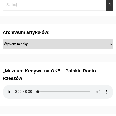
Archiwum artykułów:
A
r
c
h
i
„Muzeum Kedywu na OK” – Polskie Radio
w
Rzeszów
u
m
a
r
t
y