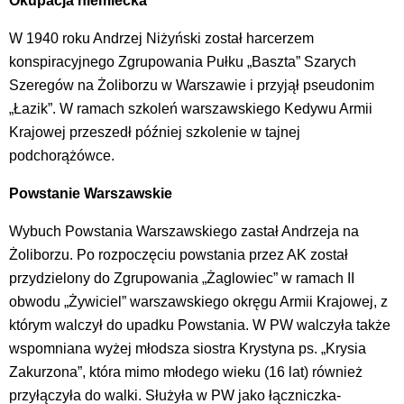
Okupacja niemiecka
W 1940 roku Andrzej Niżyński został harcerzem
konspiracyjnego Zgrupowania Pułku „Baszta” Szarych
Szeregów na Żoliborzu w Warszawie i przyjął pseudonim
„Łazik”. W ramach szkoleń warszawskiego Kedywu Armii
Krajowej przeszedł później szkolenie w tajnej
podchorążówce.
Powstanie Warszawskie
Wybuch Powstania Warszawskiego zastał Andrzeja na
Żoliborzu. Po rozpoczęciu powstania przez AK został
przydzielony do Zgrupowania „Żaglowiec” w ramach II
obwodu „Żywiciel” warszawskiego okręgu Armii Krajowej, z
którym walczył do upadku Powstania. W PW walczyła także
wspomniana wyżej młodsza siostra Krystyna ps. „Krysia
Zakurzona”, która mimo młodego wieku (16 lat) również
przyłączyła do walki. Służyła w PW jako łączniczka-