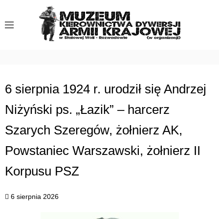
S
k
i
p
t
o
c
6 sierpnia 1924 r. urodził się Andrzej
o
Niżyński ps. „Łazik” – harcerz
n
t
Szarych Szeregów, żołnierz AK,
e
n
Powstaniec Warszawski, żołnierz II
t
Korpusu PSZ
6 sierpnia 2026