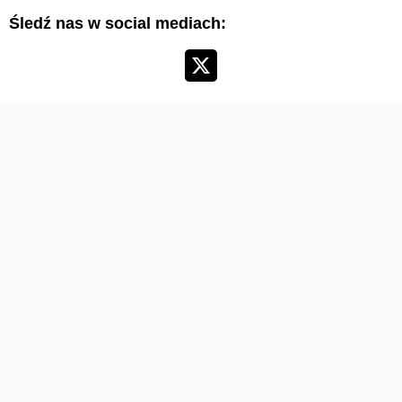
Śledź nas w social mediach:
k
u
ł
ó
w
: