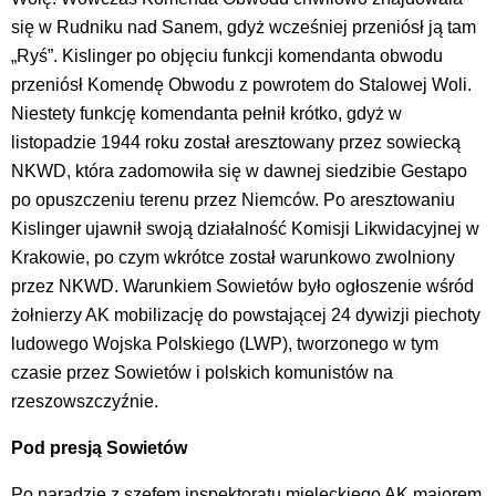
się w Rudniku nad Sanem, gdyż wcześniej przeniósł ją tam
„Ryś”. Kislinger po objęciu funkcji komendanta obwodu
przeniósł Komendę Obwodu z powrotem do Stalowej Woli.
Niestety funkcję komendanta pełnił krótko, gdyż w
listopadzie 1944 roku został aresztowany przez sowiecką
NKWD, która zadomowiła się w dawnej siedzibie Gestapo
po opuszczeniu terenu przez Niemców. Po aresztowaniu
Kislinger ujawnił swoją działalność Komisji Likwidacyjnej w
Krakowie, po czym wkrótce został warunkowo zwolniony
przez NKWD. Warunkiem Sowietów było ogłoszenie wśród
żołnierzy AK mobilizację do powstającej 24 dywizji piechoty
ludowego Wojska Polskiego (LWP), tworzonego w tym
czasie przez Sowietów i polskich komunistów na
rzeszowszczyźnie.
Pod presją Sowietów
Po naradzie z szefem inspektoratu mieleckiego AK majorem