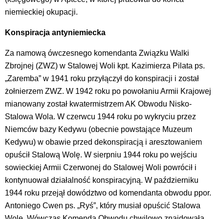
niemieckiej okupacji.
Konspiracja antyniemiecka
Za namową ówczesnego komendanta Związku Walki
Zbrojnej (ZWZ) w Stalowej Woli kpt. Kazimierza Pilata ps.
„Zaremba” w 1941 roku przyłączył do konspiracji i został
żołnierzem ZWZ. W 1942 roku po powołaniu Armii Krajowej
mianowany został kwatermistrzem AK Obwodu Nisko-
Stalowa Wola. W czerwcu 1944 roku po wykryciu przez
Niemców bazy Kedywu (obecnie powstające Muzeum
Kedywu) w obawie przed dekonspiracją i aresztowaniem
opuścił Stalową Wolę. W sierpniu 1944 roku po wejściu
sowieckiej Armii Czerwonej do Stalowej Woli powrócił i
kontynuował działalność konspiracyjną. W październiku
1944 roku przejął dowództwo od komendanta obwodu ppor.
Antoniego Cwen ps. „Ryś”, który musiał opuścić Stalowa
Wolę. Wówczas Komenda Obwodu chwilowo znajdowała