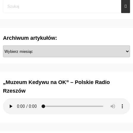
Archiwum artykułów:
A
r
c
h
i
„Muzeum Kedywu na OK” – Polskie Radio
w
Rzeszów
u
m
a
r
t