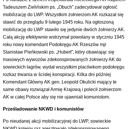
Tadeuszem Zielińskim ps. „Obuch” zadecydował ogłosić
mobilizację do LWP. Wszystkim żołnierzom AK rozkazał się
stawić do przeglądu 9 lutego 1945 roku. Na ogłoszoną
mobilizację do LWP stawiło się jedynie dwóch żołnierzy AK.
Całą akcję efektywnie wstrzymał powołany w styczniu 1945
roku nowy komendant Podokręgu AK Rzeszów mjr
Stanisław Pieńkowski ps. „Hubert”, który obawiając się
masowych wywozów zdekonspirowanych żołnierzy AK do
sowieckich łagrów, wydał wszystkim placówkom podokręgu
rozkaz trwania w ścisłej konspiracji. Kilka dni później
Komendant Główny AK gen. Leopold Okulicki mający te
same obawy rozwiązał Armię Krajową i polecił żołnierzom
AK w całej Polsce aby się nie ujawniali komunistom.
Prześladowanie NKWD i komunistów
Po nieudanej akcji mobilizacyjnej do LWP, sowieckie
NKWD kolejny raz aresztowało zdekonspirowanego