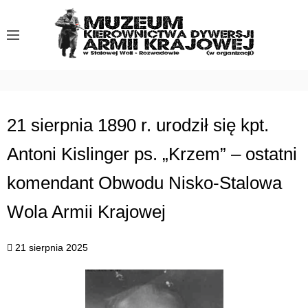
S
k
i
p
t
o
c
21 sierpnia 1890 r. urodził się kpt.
o
Antoni Kislinger ps. „Krzem” – ostatni
n
t
komendant Obwodu Nisko-Stalowa
e
n
Wola Armii Krajowej
t
21 sierpnia 2025