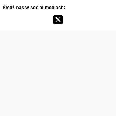
y
Śledź nas w social mediach:
k
u
ł
ó
w
: