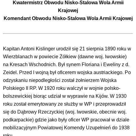
Kwatermistrz Obwodu Nisko-Stalowa Wola Armii
Krajowej
Komendant Obwodu Nisko-Stalowa Wola Armii Krajowej
Kapitan Antoni Kislinger urodził się 21 sierpnia 1890 roku w
Wierzblanach w powiecie Żółkiew (dawne woj. lwowskie)
na Kresach Wschodnich. Był synem Floriana i Eweliny z d.
Zeidel. Przed I wojną był oficerem wojska austriackiego. Po
odzyskaniu niepodległości został żołnierzem Wojska
Polskiego II RP. W 1920 roku walczył w wojnie polsko-
bolszewickiej biorąc udział w wyprawie na Kijów. W 1930
roku został emerytowany ze służby w WP i przeprowadził
się do Dąbrowy Rzeczyckiej (woj. lwowskie, obecnie woj.
podkarpackie) gdzie jako były oficer WP pracował w dziale
mobilizacyjnym Powiatowej Komendy Uzupełnień do 1938
roku.