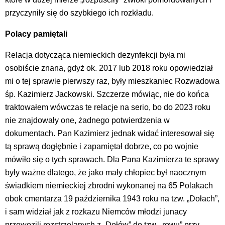
przyczyniły się do szybkiego ich rozkładu.
Polacy pamiętali
Relacja dotycząca niemieckich dezynfekcji była mi
osobiście znana, gdyż ok. 2017 lub 2018 roku opowiedział
mi o tej sprawie pierwszy raz, były mieszkaniec Rozwadowa
śp. Kazimierz Jackowski. Szczerze mówiąc, nie do końca
traktowałem wówczas te relacje na serio, bo do 2023 roku
nie znajdowały one, żadnego potwierdzenia w
dokumentach. Pan Kazimierz jednak widać interesował się
tą sprawą dogłębnie i zapamiętał dobrze, co po wojnie
mówiło się o tych sprawach. Dla Pana Kazimierza te sprawy
były ważne dlatego, że jako mały chłopiec był naocznym
świadkiem niemieckiej zbrodni wykonanej na 65 Polakach
obok cmentarza 19 października 1943 roku na tzw. „Dołach”,
i sam widział jak z rozkazu Niemców młodzi junacy
przewozili rozstrzelanych z „Dołów” do tzw. „rowu” przy