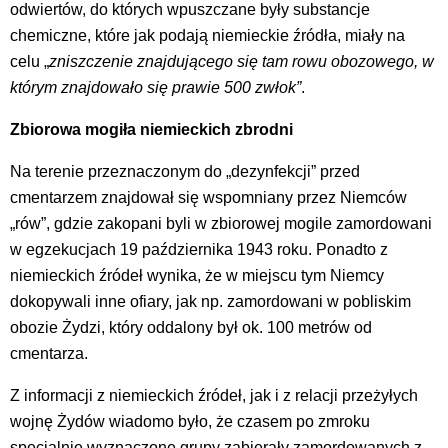
odwiertów, do których wpuszczane były substancje
chemiczne, które jak podają niemieckie źródła, miały na
celu „
zniszczenie znajdującego się tam rowu obozowego, w
którym znajdowało się prawie 500 zwłok”
.
Zbiorowa mogiła niemieckich zbrodni
Na terenie przeznaczonym do „dezynfekcji” przed
cmentarzem znajdował się wspomniany przez Niemców
„rów”, gdzie zakopani byli w zbiorowej mogile zamordowani
w egzekucjach 19 października 1943 roku. Ponadto z
niemieckich źródeł wynika, że w miejscu tym Niemcy
dokopywali inne ofiary, jak np. zamordowani w pobliskim
obozie Żydzi, który oddalony był ok. 100 metrów od
cmentarza.
Z informacji z niemieckich źródeł, jak i z relacji przeżyłych
wojnę Żydów wiadomo było, że czasem po zmroku
specjalnie wyznaczone grupy zabierały zamordowanych z