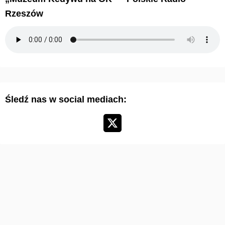
w
Rzeszów
u
m
a
r
t
y
Śledź nas w social mediach:
k
u
ł
ó
w
: