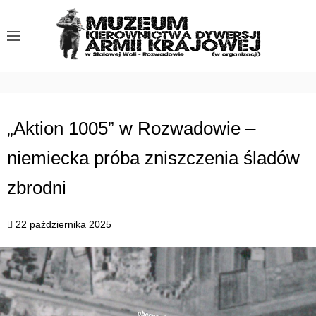
S
k
i
p
t
o
c
„Aktion 1005” w Rozwadowie –
o
niemiecka próba zniszczenia śladów
n
t
zbrodni
e
n
22 października 2025
t