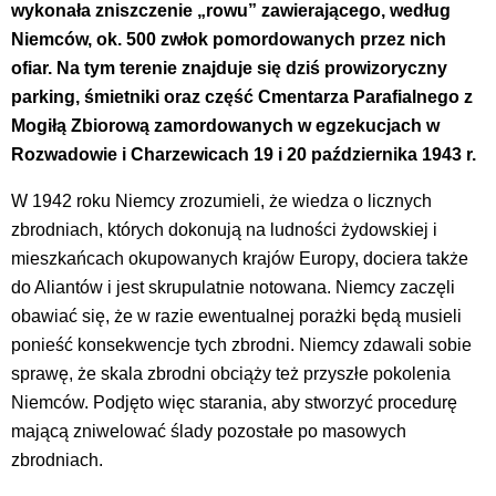
wykonała
zniszczenie „rowu” zawierającego, według
Niemców, ok. 500 zwłok pomordowanych przez nich
ofiar. Na tym terenie znajduje się dziś prowizoryczny
parking, śmietniki oraz część Cmentarza Parafialnego z
Mogiłą Zbiorową zamordowanych w egzekucjach w
Rozwadowie i Charzewicach 19 i 20 października 1943 r.
W 1942 roku Niemcy zrozumieli, że wiedza o licznych
zbrodniach, których dokonują na ludności żydowskiej i
mieszkańcach okupowanych krajów Europy, dociera także
do Aliantów i jest skrupulatnie notowana. Niemcy zaczęli
obawiać się, że w razie ewentualnej porażki będą musieli
ponieść konsekwencje tych zbrodni. Niemcy zdawali sobie
sprawę, że skala zbrodni obciąży też przyszłe pokolenia
Niemców. Podjęto więc starania, aby stworzyć procedurę
mającą zniwelować ślady pozostałe po masowych
zbrodniach.