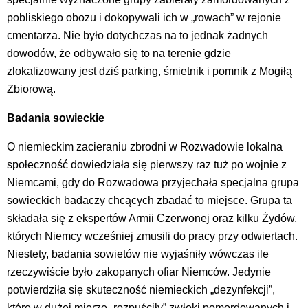
pobliskiego obozu i dokopywali ich w „rowach” w rejonie
cmentarza. Nie było dotychczas na to jednak żadnych
dowodów, że odbywało się to na terenie gdzie
zlokalizowany jest dziś parking, śmietnik i pomnik z Mogiłą
Zbiorową.
Badania sowieckie
O niemieckim zacieraniu zbrodni w Rozwadowie lokalna
społeczność dowiedziała się pierwszy raz tuż po wojnie z
Niemcami, gdy do Rozwadowa przyjechała specjalna grupa
sowieckich badaczy chcących zbadać to miejsce. Grupa ta
składała się z ekspertów Armii Czerwonej oraz kilku Żydów,
których Niemcy wcześniej zmusili do pracy przy odwiertach.
Niestety, badania sowietów nie wyjaśniły wówczas ile
rzeczywiście było zakopanych ofiar Niemców. Jedynie
potwierdziła się skuteczność niemieckich „dezynfekcji”,
które w dużej mierze „rozpuściły” zwłoki pomordowanych i