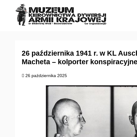
S
k
i
p
t
o
c
26 października 1941 r. w KL Aus
o
Macheta – kolporter konspiracyj
n
t
26 października 2025
e
n
t