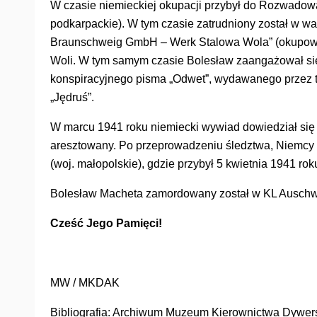
W czasie niemieckiej okupacji przybył do Rozwadowa
podkarpackie). W tym czasie zatrudniony został w w
Braunschweig GmbH – Werk Stalowa Wola” (okupowa
Woli. W tym samym czasie Bolesław zaangażował się
konspiracyjnego pisma „Odwet”, wydawanego przez t
„Jędruś”.
W marcu 1941 roku niemiecki wywiad dowiedział się o
aresztowany. Po przeprowadzeniu śledztwa, Niemcy
(woj. małopolskie), gdzie przybył 5 kwietnia 1941 
Bolesław Macheta zamordowany został w KL Auschwit
Cześć Jego Pamięci!
MW / MKDAK
Bibliografia: Archiwum Muzeum Kierownictwa Dywersji