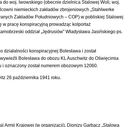
 do woj. lwowskiego (obecnie dzielnica Stalowej Woli, woj.
alcowni niemieckich zakładów zbrojeniowych „Stahlwerke
nych Zakładów Południowych – COP) w pobliskiej Stalowej
 w pracę konspiracyjną prowadząc kolportaż
arnobrzeski oddział „Jędrusiów” Władysława Jasińskiego ps.
 działalności konspiracyjnej Bolesława i został
 wywieźli Bolesława do obozu KL Auschwitz do Oświęcimia
roku i oznaczony został numerem obozowym 12060.
z 26 października 1941 roku.
 Armii Krajowej (w organizacji), Dionizy Garbacz „Stalowa