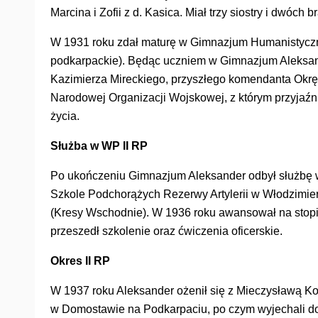
Marcina i Zofii z d. Kasica. Miał trzy siostry i dwóch br
W 1931 roku zdał maturę w Gimnazjum Humanistycz
podkarpackie). Będąc uczniem w Gimnazjum Aleksa
Kazimierza Mireckiego, przyszłego komendanta Ok
Narodowej Organizacji Wojskowej, z którym przyjaźni
życia.
Służba w WP II RP
Po ukończeniu Gimnazjum Aleksander odbył służbę
Szkole Podchorążych Rezerwy Artylerii w Włodzimi
(Kresy Wschodnie). W 1936 roku awansował na stopi
przeszedł szkolenie oraz ćwiczenia oficerskie.
Okres II RP
W 1937 roku Aleksander ożenił się z Mieczysławą Kor
w Domostawie na Podkarpaciu, po czym wyjechali 