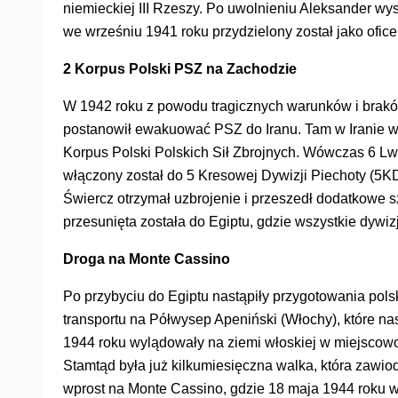
niemieckiej III Rzeszy. Po uwolnieniu Aleksander wy
we wrześniu 1941 roku przydzielony został jako ofice
2 Korpus Polski PSZ na Zachodzie
W 1942 roku z powodu tragicznych warunków i bra
postanowił ewakuować PSZ do Iranu. Tam w Iranie w 
Korpus Polski Polskich Sił Zbrojnych. Wówczas 6 Lwow
włączony został do 5 Kresowej Dywizji Piechoty (5KD
Świercz otrzymał uzbrojenie i przeszedł dodatkowe 
przesunięta została do Egiptu, gdzie wszystkie dywi
Droga na Monte Cassino
Po przybyciu do Egiptu nastąpiły przygotowania polsk
transportu na Półwysep Apeniński (Włochy), które na
1944 roku wylądowały na ziemi włoskiej w miejscowo
Stamtąd była już kilkumiesięczna walka, która zawio
wprost na Monte Cassino, gdzie 18 maja 1944 roku 