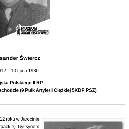
ksander Świercz
912 – 10 lipca 1980
jska Polskiego II RP
achodzie (9 Pułk Artylerii Ciężkiej 5KDP PSZ)
12 roku w Jarocinie
rpackie). Był synem