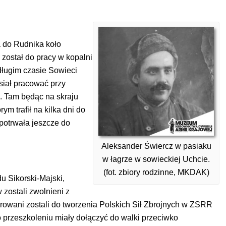
a do Rudnika koło
został do pracy w kopalni
długim czasie Sowieci
siał pracować przy
a. Tam będąc na skraju
m trafił na kilka dni do
potrwała jeszcze do
Aleksander Świercz w pasiaku
w łagrze w sowieckiej Uchcie.
(fot. zbiory rodzinne, MKDAK)
u Sikorski-Majski,
 zostali zwolnieni z
rowani zostali do tworzenia Polskich Sił Zbrojnych w ZSRR
przeszkoleniu miały dołączyć do walki przeciwko