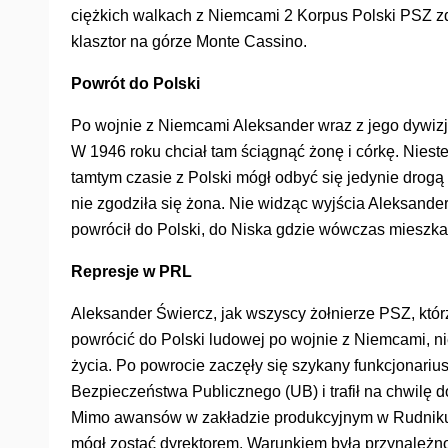
ciężkich walkach z Niemcami 2 Korpus Polski PSZ z
klasztor na górze Monte Cassino.
Powrót do Polski
Po wojnie z Niemcami Aleksander wraz z jego dywizją 
W 1946 roku chciał tam ściągnąć żonę i córkę. Niest
tamtym czasie z Polski mógł odbyć się jedynie drogą 
nie zgodziła się żona. Nie widząc wyjścia Aleksander
powrócił do Polski, do Niska gdzie wówczas mieszka
Represje w PRL
Aleksander Świercz, jak wszyscy żołnierze PSZ, któr
powrócić do Polski ludowej po wojnie z Niemcami, ni
życia. Po powrocie zaczęły się szykany funkcjonariu
Bezpieczeństwa Publicznego (UB) i trafił na chwilę d
Mimo awansów w zakładzie produkcyjnym w Rudnik
mógł zostać dyrektorem. Warunkiem była przynależność