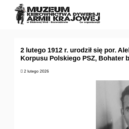
S
k
i
p
t
o
c
2 lutego 1912 r. urodził się por. A
o
Korpusu Polskiego PSZ, Bohater 
n
t
2 lutego 2026
e
n
t