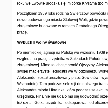
roku we Lwowie urodziła się im córka Krystyna (po mę
Początkiem 1939 roku rodzina Świerczów powróciła
nowo budowanego miasta Stalowej Woli, gdzie pows
zbrojeniowe budowane w ramach Centralnego Okręg
pracę.
Wybuch II wojny światowej
Po niemieckiej agresji na Polskę we wrześniu 1939 r
względu na pracę urzędnika w Zakładach Południowyc
zbrojeniowej. Mimo to, chcąc bronić Ojczyzny, Aleks
swojej macierzystej jednostki we Włodzimierzu Wołyńs
Aleksander został aresztowany przez Sowietów i wys
Wschodnie). Tam podczas selekcji do dalszego tran
Aleksandra młoda Ukrainka, która podczas selekcji z
urzędnika. Finalnie nie udało mu się udowodnić prze
też uznali Go za urzędnika i odseparowali od oficeró