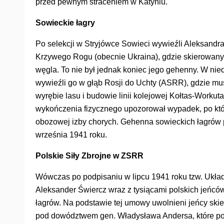
przed pewnym straceniem w Katyniu.
Sowieckie łagry
Po selekcji w Stryjówce Sowieci wywieźli Aleksandr
Krzywego Rogu (obecnie Ukraina), gdzie skierowany 
węgla. To nie był jednak koniec jego gehenny. W nie
wywieźli go w głąb Rosji do Uchty (ASRR), gdzie mu
wyrębie lasu i budowie linii kolejowej Kołtas-Workut
wykończenia fizycznego upozorował wypadek, po który
obozowej izby chorych. Gehenna sowieckich łagrów 
września 1941 roku.
Polskie Siły Zbrojne w ZSRR
Wówczas po podpisaniu w lipcu 1941 roku tzw. Układ
Aleksander Świercz wraz z tysiącami polskich jeńców
łagrów. Na podstawie tej umowy uwolnieni jeńcy skie
pod dowództwem gen. Władysława Andersa, które po 