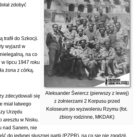
dołał zdobyć
trafił do Szkocji.
ety wyjazd w
nielegalną, na co
 w lipcu 1947 roku
ła żona z córką.
Aleksander Świercz (pierwszy z lewej)
zy zdecydowali się
z żołnierzami 2 Korpusu przed
e miał łatwego
Koloseum po wyzwoleniu Rzymu (fot.
szy Urzędu
zbiory rodzinne, MKDAK)
o aresztu w Nisku.
u nad Sanem, nie
 do jedynej słusznej partii (PZPR), na co się nie zgodził,