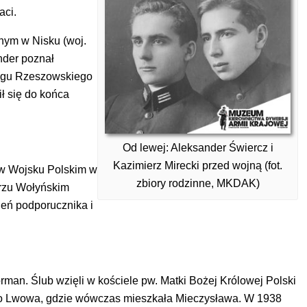
aci.
nym w Nisku (woj.
nder poznał
ręgu Rzeszowskiego
ł się do końca
Od lewej: Aleksander Świercz i
Kazimierz Mirecki przed wojną (fot.
 w Wojsku Polskim w
zbiory rodzinne, MKDAK)
erzu Wołyńskim
eń podporucznika i
man. Ślub wzięli w kościele pw. Matki Bożej Królowej Polski
do Lwowa, gdzie wówczas mieszkała Mieczysława. W 1938