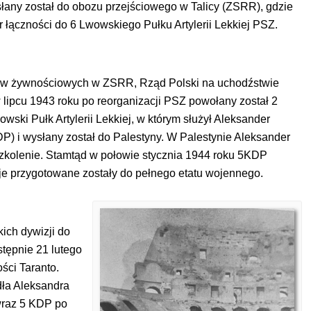
słany został do obozu przejściowego w Talicy (ZSRR), gdzie
r łączności do 6 Lwowskiego Pułku Artylerii Lekkiej PSZ.
ków żywnościowych w ZSRR, Rząd Polski na uchodźstwie
lipcu 1943 roku po reorganizacji PSZ powołany został 2
ski Pułk Artylerii Lekkiej, w którym służył Aleksander
P) i wysłany został do Palestyny. W Palestynie Aleksander
szkolenie. Stamtąd w połowie stycznia 1944 roku 5KDP
zje przygotowane zostały do pełnego etatu wojennego.
ich dywizji do
stępnie 21 lutego
ści Taranto.
dła Aleksandra
wraz 5 KDP po