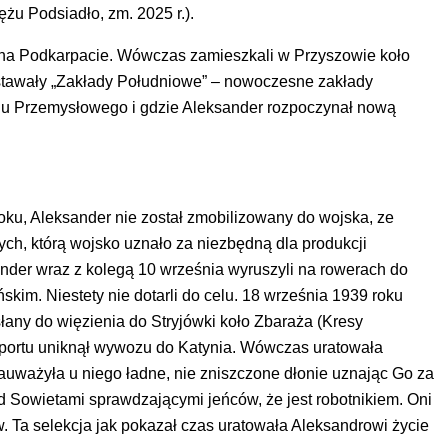
żu Podsiadło, zm. 2025 r.).
 na Podkarpacie. Wówczas zamieszkali w Przyszowie koło
tawały „Zakłady Południowe” – nowoczesne zakłady
u Przemysłowego i gdzie Aleksander rozpoczynał nową
oku, Aleksander nie został zmobilizowany do wojska, ze
h, którą wojsko uznało za niezbędną dla produkcji
ander wraz z kolegą 10 września wyruszyli na rowerach do
kim. Niestety nie dotarli do celu. 18 września 1939 roku
łany do więzienia do Stryjówki koło Zbaraża (Kresy
sportu uniknął wywozu do Katynia. Wówczas uratowała
auważyła u niego ładne, nie zniszczone dłonie uznając Go za
d Sowietami sprawdzającymi jeńców, że jest robotnikiem. Oni
w. Ta selekcja jak pokazał czas uratowała Aleksandrowi życie