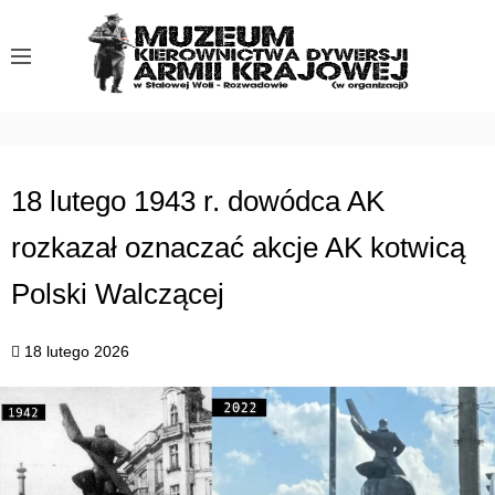
S
k
i
p
t
o
c
18 lutego 1943 r. dowódca AK
o
rozkazał oznaczać akcje AK kotwicą
n
t
Polski Walczącej
e
n
18 lutego 2026
t