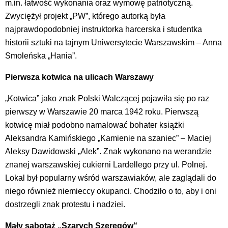
m.in. łatwość wykonania oraz wymowę patriotyczną.
Zwyciężył projekt „PW”, którego autorką była
najprawdopodobniej instruktorka harcerska i studentka
historii sztuki na tajnym Uniwersytecie Warszawskim – Anna
Smoleńska „Hania”.
Pierwsza kotwica na ulicach Warszawy
„Kotwica” jako znak Polski Walczącej pojawiła się po raz
pierwszy w Warszawie 20 marca 1942 roku. Pierwszą
kotwicę miał podobno namalować bohater książki
Aleksandra Kamińskiego „Kamienie na szaniec” – Maciej
Aleksy Dawidowski „Alek”. Znak wykonano na werandzie
znanej warszawskiej cukierni Lardellego przy ul. Polnej.
Lokal był popularny wśród warszawiaków, ale zaglądali do
niego również niemieccy okupanci. Chodziło o to, aby i oni
dostrzegli znak protestu i nadziei.
Mały sabotaż „Szarych Szeregów“