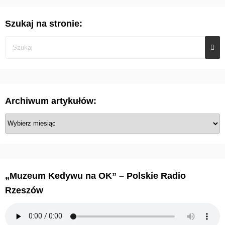
Szukaj na stronie:
Archiwum artykułów:
A
r
c
h
i
„Muzeum Kedywu na OK” – Polskie Radio
w
Rzeszów
u
m
a