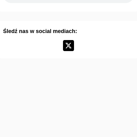
r
t
y
Śledź nas w social mediach:
k
u
ł
ó
w
: