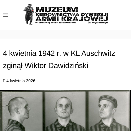
S
k
i
p
t
o
c
4 kwietnia 1942 r. w KL Auschwitz
o
zginął Wiktor Dawidziński
n
t
e
4 kwietnia 2026
n
t