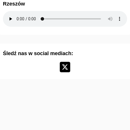
w
Rzeszów
u
m
a
r
t
y
Śledź nas w social mediach:
k
u
ł
ó
w
: