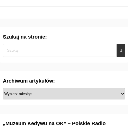
Szukaj na stronie:
Archiwum artykułów:
A
r
c
h
i
„Muzeum Kedywu na OK” – Polskie Radio