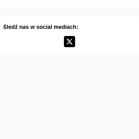
r
t
y
Śledź nas w social mediach:
k
u
ł
ó
w
: