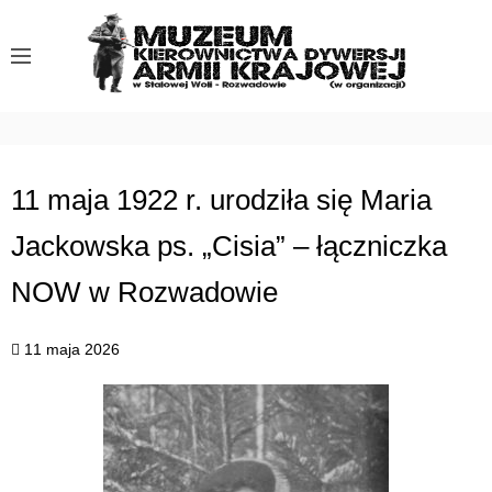
S
k
i
p
t
o
c
11 maja 1922 r. urodziła się Maria
o
Jackowska ps. „Cisia” – łączniczka
n
t
NOW w Rozwadowie
e
n
11 maja 2026
t