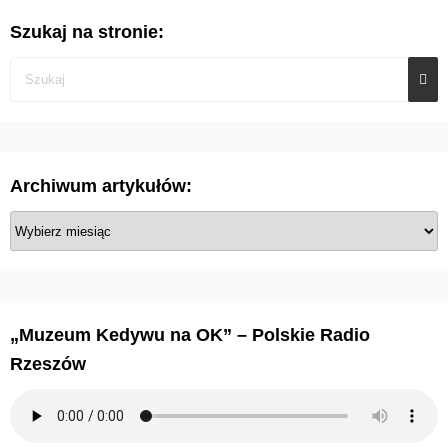
Szukaj na stronie:
Archiwum artykułów:
A
r
c
h
i
„Muzeum Kedywu na OK” – Polskie Radio
w
Rzeszów
u
m
a