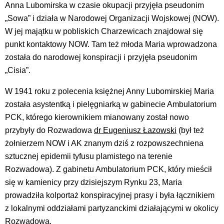
Anna Lubomirska w czasie okupacji przyjęła pseudonim
„Sowa” i działa w Narodowej Organizacji Wojskowej (NOW).
W jej majątku w pobliskich Charzewicach znajdował się
punkt kontaktowy NOW. Tam też młoda Maria wprowadzona
została do narodowej konspiracji i przyjęła pseudonim
„Cisia”.
W 1941 roku z polecenia księżnej Anny Lubomirskiej Maria
została asystentką i pielęgniarką w gabinecie Ambulatorium
PCK, którego kierownikiem mianowany został nowo
przybyły do Rozwadowa
dr Eugeniusz Łazowski
(był też
żołnierzem NOW i AK znanym dziś z rozpowszechniena
sztucznej epidemii tyfusu plamistego na terenie
Rozwadowa). Z gabinetu Ambulatorium PCK, który mieścił
się w kamienicy przy dzisiejszym Rynku 23, Maria
prowadziła kolportaż konspiracyjnej prasy i była łącznikiem
z lokalnymi oddziałami partyzanckimi działającymi w okolicy
Rozwadowa.