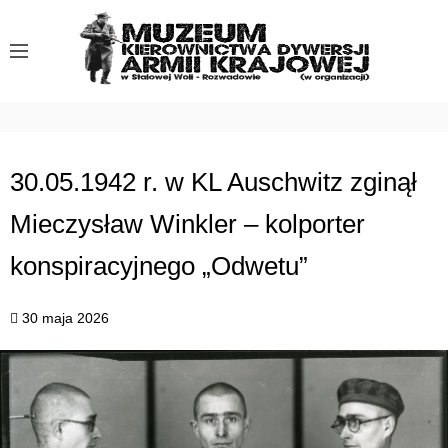
S
k
i
p
t
o
c
30.05.1942 r. w KL Auschwitz zginął
o
Mieczysław Winkler – kolporter
n
t
konspiracyjnego „Odwetu”
e
n
30 maja 2026
t