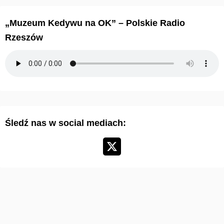
h
i
„Muzeum Kedywu na OK” – Polskie Radio
w
Rzeszów
u
m
a
r
t
y
Śledź nas w social mediach:
k
u
ł
ó
w
: