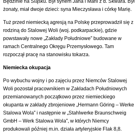
Będzinie na Śląsku. Był synem Jana i Marii z d. Skwara. Był
żonaty, miał dwoje dzieci: syna Mieczysława i córkę Marię.
Tuż przed niemiecką agresją na Polskę przeprowadził się z
rodziną do Stalowej Woli (woj. podkarpackie), gdzie
powstawały nowe „Zakłady Południowe” budowane w
ramach Centralnego Okręgu Przemysłowego. Tam
rozpoczął pracę na stanowisku tokarza.
Niemiecka okupacja
Po wybuchu wojny i po zajęciu przez Niemców Stalowej
Woli pozostał pracownikiem w Zakładach Południowych
przemianowanych początkowo przez niemieckiego
okupanta w zakłady zbrojeniowe „Hermann Göring – Werke
Stalowa Wola” i następnie w „Stahlwerke Braunschweig
GmbH – Werk Stalowa Wola”, w których Niemcy
produkowali później m.in. działa artyleryjskie Flak 8,8.