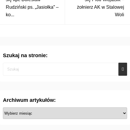
Rudziński ps. „Jasiołka” –
żołnierz AK w Stalowej
ko...
Woli
Szukaj na stronie:
Archiwum artykułów:
A
r
c