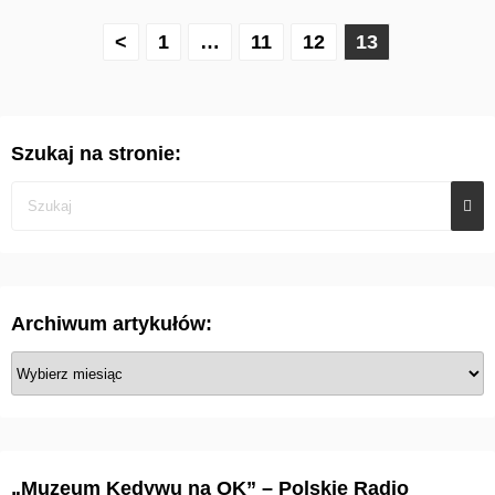
S
<
1
…
11
12
13
t
r
Szukaj na stronie:
o
n
i
c
Archiwum artykułów:
o
A
w
r
c
a
h
n
i
„Muzeum Kedywu na OK” – Polskie Radio