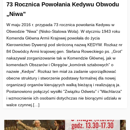
73 Rocznica Powołania Kedywu Obwodu
„Niwa”
W maju 2016 r. przypada 73 rocznica powołania Kedywu w
Obwodzie "Niwa" (Nisko-Stalowa Wola). W styczniu 1943 roku
Komenda Główna Armii Krajowej powołała do życia
Kierownictwo Dywersji pod skróconą nazwą KEDYW. Rozkaz nr
84 Dowódcy Armii krajowej gen. Stefana Roweckiego ps. „Grot”
nakazywał zorganizowanie tak w Komendzie Głównej, jak w
komendach Obszarów i Okręgów „komórek sztabowych” o
nazwie „Kedyw”. Rozkaz ten miał za zadanie uporządkować
obecne struktury i stworzenie podstawy formalnej dla nowej
organizacji organów kierujących walką bieżącą i realizującą ja.
Postanowiono połączyć wysiłki "Związku Odwetu" i "Wachlarza"
i wzmocnienie ich osobami dotychczas nie biorącymi udziału w
walce czynnej.[…]