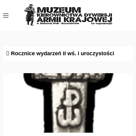
S
k
i
p
t
o
c
Rocznice wydarzeń II wś. i uroczystości
o
n
t
e
n
t