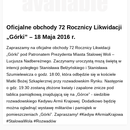
Oficjalne obchody 72 Rocznicy Likwidacji
„Górki” – 18 Maja 2016 r.
Zapraszamy na oficjalne obchody 72 Rocznicy Likwidacji
„Górki” pod Patronatem Prezydenta Miasta Stalowej Woli –
Lucjusza Nadbereżnego. Zaczynamy uroczystą mszą świętą w
intencji poległego Stanisława Bełżyńskiego i Stanisława
Szumielewicza o godz. 18:00, która odbędzie się w kościele
Matki Bożej Szkaplerznej przy rozwadowskim Rynku. Następnie
o gdz. 19:30 zostaną złożone kwiaty i zapalone znicze pod
tablica pamiątkową znajdującą się na „Górce” - siedzibie
rozwadowskiego Kedywu Armii Krajowej. Dodatkowo będzię
można ogladnąć wystawę militariów i pamiątek w
pomieszczeniach „Górki”. Zapraszamy! ‪#‎Kedyw‬ ‪#‎ArmiaKrajowa‬
‪#‎StalowaWola‬ ‪#‎Rozwadów‬