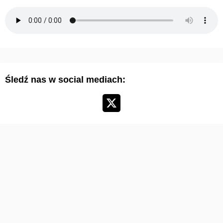
u
m
a
r
t
y
Śledź nas w social mediach:
k
u
ł
ó
w
: