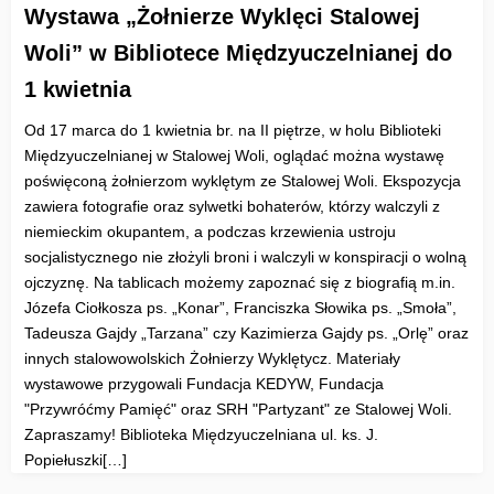
Wystawa „Żołnierze Wyklęci Stalowej
Woli” w Bibliotece Międzyuczelnianej do
1 kwietnia
Od 17 marca do 1 kwietnia br. na II piętrze, w holu Biblioteki
Międzyuczelnianej w Stalowej Woli, oglądać można wystawę
poświęconą żołnierzom wyklętym ze Stalowej Woli. Ekspozycja
zawiera fotografie oraz sylwetki bohaterów, którzy walczyli z
niemieckim okupantem, a podczas krzewienia ustroju
socjalistycznego nie złożyli broni i walczyli w konspiracji o wolną
ojczyznę. Na tablicach możemy zapoznać się z biografią m.in.
Józefa Ciołkosza ps. „Konar”, Franciszka Słowika ps. „Smoła”,
Tadeusza Gajdy „Tarzana” czy Kazimierza Gajdy ps. „Orlę” oraz
innych stalowowolskich Żołnierzy Wyklętycz. Materiały
wystawowe przygowali Fundacja KEDYW, Fundacja
"Przywróćmy Pamięć" oraz SRH "Partyzant" ze Stalowej Woli.
Zapraszamy! Biblioteka Międzyuczelniana ul. ks. J.
Popiełuszki[…]