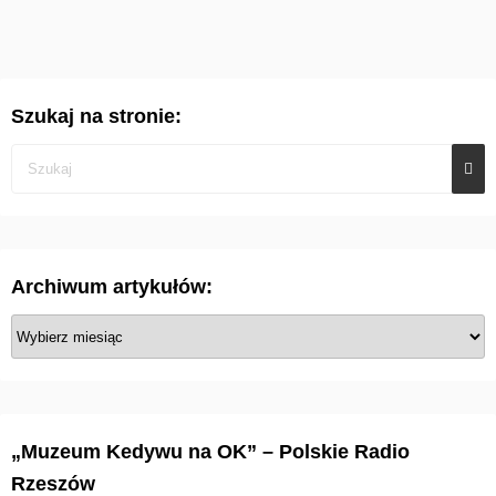
Szukaj na stronie:
Archiwum artykułów:
A
r
c
h
i
„Muzeum Kedywu na OK” – Polskie Radio
w
Rzeszów