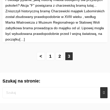
pokoleń? Akcja "F" powiązana z charzewicką bramą tutaj...
Zniszczyli historyczną bramę Charzewicki majątek Lubomirskich
został zbudowany prawdopodobnie w XVIII wieku , według
Marka Wiatrowicza z Muzeum Regionalnego w Stalowej Woli
zabytkowa brama prowadząca do majątku od ul. Lipowej mogła
być wybudowana prawdopodobnie przed I wojną światową, na
początku[…]
S
<
1
2
3
t
r
Szukaj na stronie:
o
n
i