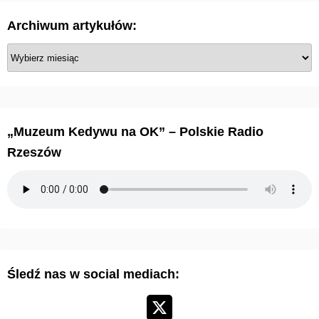
c
Archiwum artykułów:
o
A
w
r
c
a
h
n
i
„Muzeum Kedywu na OK” – Polskie Radio
w
i
Rzeszów
u
e
m
a
w
r
p
t
y
i
Śledź nas w social mediach:
k
s
u
ł
ó