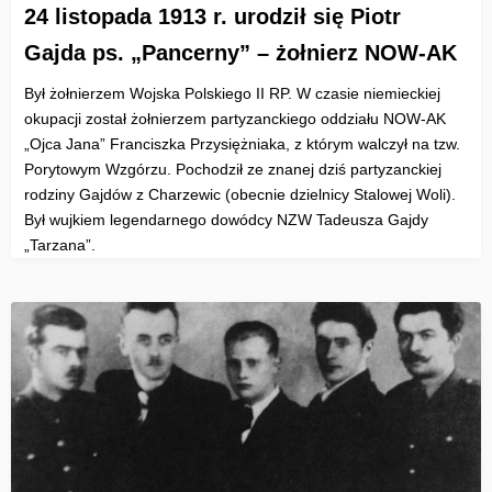
24 listopada 1913 r. urodził się Piotr
Gajda ps. „Pancerny” – żołnierz NOW-AK
Był żołnierzem Wojska Polskiego II RP. W czasie niemieckiej
okupacji został żołnierzem partyzanckiego oddziału NOW-AK
„Ojca Jana” Franciszka Przysiężniaka, z którym walczył na tzw.
Porytowym Wzgórzu. Pochodził ze znanej dziś partyzanckiej
rodziny Gajdów z Charzewic (obecnie dzielnicy Stalowej Woli).
Był wujkiem legendarnego dowódcy NZW Tadeusza Gajdy
„Tarzana”.