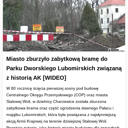
Miasto zburzyło zabytkową bramę do
Parku Dworskiego Lubomirskich związaną
z historią AK [WIDEO]
W 80 rocznicę ścięcia pierwszej sosny pod budowę
Centralnego Okręgu Przemysłowego (COP) oraz miasta
Stalowej Woli, w dzielnicy Charzewice została zburzona
zabytkowa brama oraz część ogrodzenia dawnego Pałacu i
majątku Lubomirskich, która była powiązana z najsłynniejszą
akcją Armii Krajowej na terenie dzisiejszej Stalowej Woli.
Powstaje pytanie, jaką historię miasta budujemy dla przyszłych