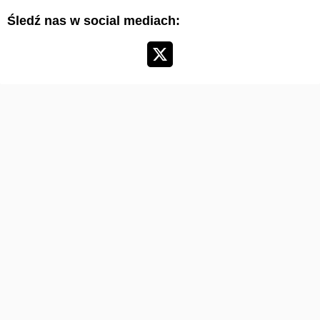
y
Śledź nas w social mediach:
k
u
ł
ó
w
: