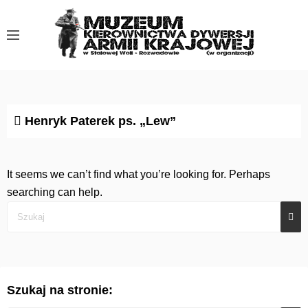
S
k
i
p
t
o
c
Henryk Paterek ps. „Lew”
o
n
t
It seems we can’t find what you’re looking for. Perhaps
e
searching can help.
n
t
Szukaj na stronie: