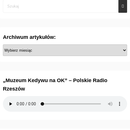
Archiwum artykułów:
A
r
c
h
i
„Muzeum Kedywu na OK” – Polskie Radio
w
Rzeszów
u
m
a
r
t