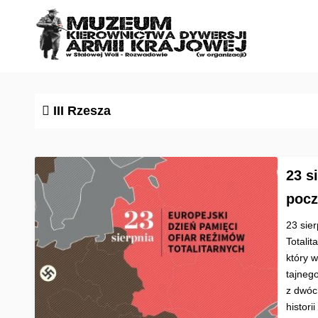
S
k
i
p
t
o
III Rzesza
c
o
n
23 s
t
e
pocz
n
23 sie
t
Totali
który w
tajneg
z dwóc
histor