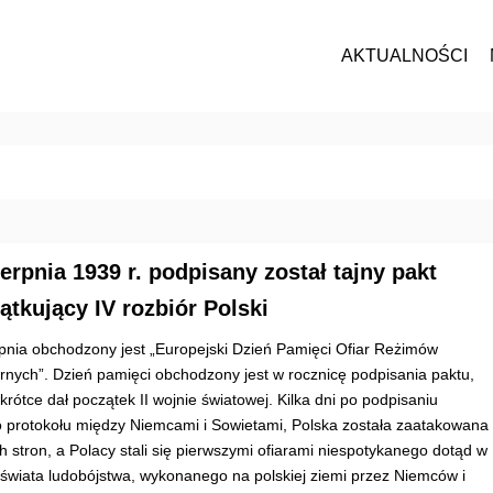
AKTUALNOŚCI
ierpnia 1939 r. podpisany został tajny pakt
ątkujący IV rozbiór Polski
rpnia obchodzony jest „Europejski Dzień Pamięci Ofiar Reżimów
tarnych”. Dzień pamięci obchodzony jest w rocznicę podpisania paktu,
krótce dał początek II wojnie światowej. Kilka dni po podpisaniu
o protokołu między Niemcami i Sowietami, Polska została zaatakowana
h stron, a Polacy stali się pierwszymi ofiarami niespotykanego dotąd w
ii świata ludobójstwa, wykonanego na polskiej ziemi przez Niemców i