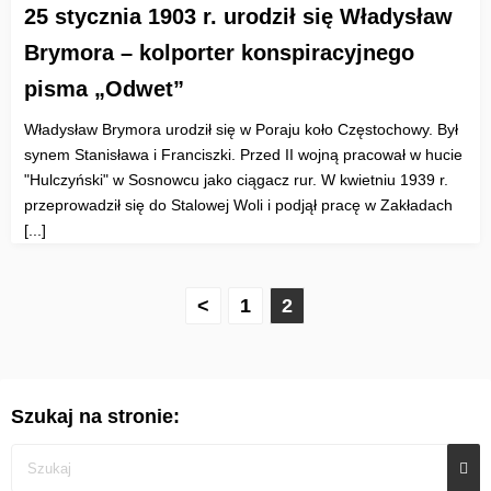
25 stycznia 1903 r. urodził się Władysław
Brymora – kolporter konspiracyjnego
pisma „Odwet”
Władysław Brymora urodził się w Poraju koło Częstochowy. Był
synem Stanisława i Franciszki. Przed II wojną pracował w hucie
"Hulczyński" w Sosnowcu jako ciągacz rur. W kwietniu 1939 r.
przeprowadził się do Stalowej Woli i podjął pracę w Zakładach
[...]
S
<
1
2
t
r
Szukaj na stronie:
o
n