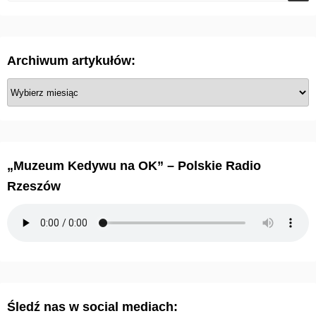
i
c
Archiwum artykułów:
o
A
w
r
c
a
h
n
i
„Muzeum Kedywu na OK” – Polskie Radio
w
i
Rzeszów
u
e
m
a
w
r
p
t
y
i
Śledź nas w social mediach:
k