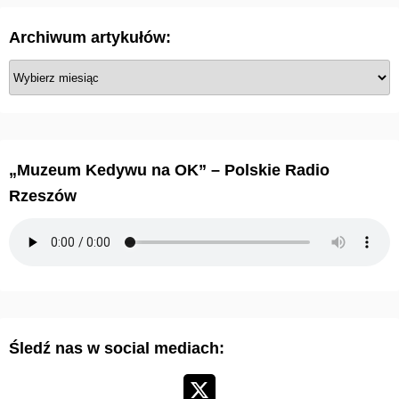
Archiwum artykułów:
A
r
c
h
i
„Muzeum Kedywu na OK” – Polskie Radio
w
Rzeszów
u
m
a
r
t
y
Śledź nas w social mediach:
k
u
ł