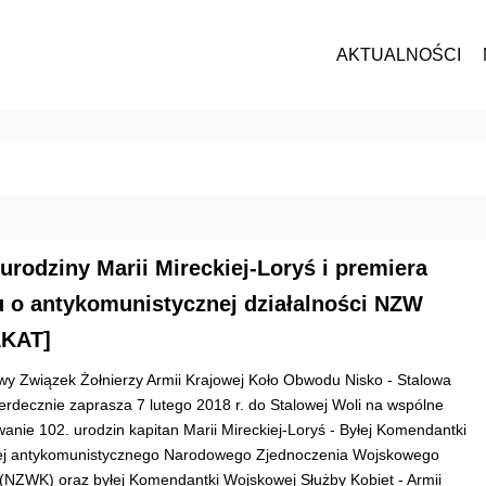
AKTUALNOŚCI
 urodziny Marii Mireckiej-Loryś i premiera
u o antykomunistycznej działalności NZW
AKAT]
wy Związek Żołnierzy Armii Krajowej Koło Obwodu Nisko - Stalowa
erdecznie zaprasza 7 lutego 2018 r. do Stalowej Woli na wspólne
wanie 102. urodzin kapitan Marii Mireckiej-Loryś - Byłej Komendantki
j antykomunistycznego Narodowego Zjednoczenia Wojskowego
 (NZWK) oraz byłej Komendantki Wojskowej Służby Kobiet - Armii