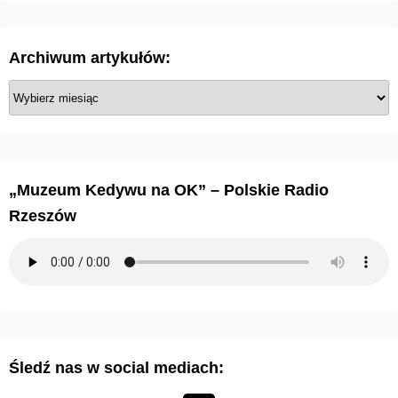
Archiwum artykułów:
A
r
c
h
i
„Muzeum Kedywu na OK” – Polskie Radio
w
Rzeszów
u
m
a
r
t
y
Śledź nas w social mediach:
k
u