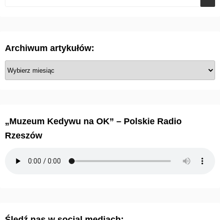
Archiwum artykułów:
A
r
c
h
i
„Muzeum Kedywu na OK” – Polskie Radio
w
Rzeszów
u
m
a
r
t
y
Śledź nas w social mediach:
k