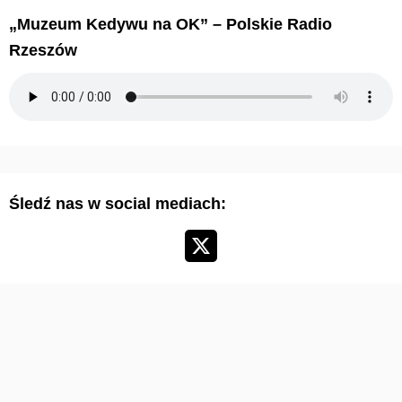
i
„Muzeum Kedywu na OK” – Polskie Radio
w
Rzeszów
u
m
a
r
t
y
Śledź nas w social mediach:
k
u
ł
ó
w
: