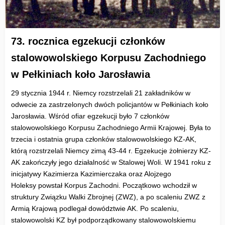
73. rocznica egzekucji członków
stalowowolskiego Korpusu Zachodniego
w Pełkiniach koło Jarosławia
29 stycznia 1944 r. Niemcy rozstrzelali 21 zakładników w
odwecie za zastrzelonych dwóch policjantów w Pełkiniach koło
Jarosławia. Wśród ofiar egzekucji było 7 członków
stalowowolskiego Korpusu Zachodniego Armii Krajowej. Była to
trzecia i ostatnia grupa członków stalowowolskiego KZ-AK,
którą rozstrzelali Niemcy zimą 43-44 r. Egzekucje żołnierzy KZ-
AK zakończyły jego działalność w Stalowej Woli. W 1941 roku z
inicjatywy Kazimierza Kazimierczaka oraz Alojzego
Holeksy powstał Korpus Zachodni. Początkowo wchodził w
struktury Związku Walki Zbrojnej (ZWZ), a po scaleniu ZWZ z
Armią Krajową podlegał dowództwie AK. Po scaleniu,
stalowowolski KZ był podporządkowany stalowowolskiemu