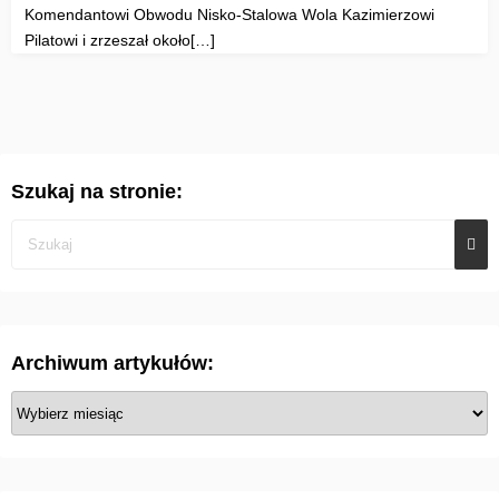
Komendantowi Obwodu Nisko-Stalowa Wola Kazimierzowi
Pilatowi i zrzeszał około[…]
Szukaj na stronie:
Archiwum artykułów:
A
r
c
h