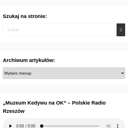
Szukaj na stronie:
Archiwum artykułów:
A
r
c
h
i
„Muzeum Kedywu na OK” – Polskie Radio
w
Rzeszów
u
m