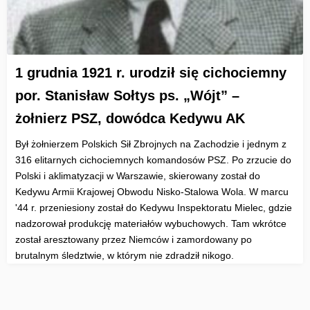
1 grudnia 1921 r. urodził się cichociemny
por. Stanisław Sołtys ps. „Wójt” –
żołnierz PSZ, dowódca Kedywu AK
Był żołnierzem Polskich Sił Zbrojnych na Zachodzie i jednym z
316 elitarnych cichociemnych komandosów PSZ. Po zrzucie do
Polski i aklimatyzacji w Warszawie, skierowany został do
Kedywu Armii Krajowej Obwodu Nisko-Stalowa Wola. W marcu
'44 r. przeniesiony został do Kedywu Inspektoratu Mielec, gdzie
nadzorował produkcję materiałów wybuchowych. Tam wkrótce
został aresztowany przez Niemców i zamordowany po
brutalnym śledztwie, w którym nie zdradził nikogo.