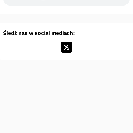
a
r
t
y
Śledź nas w social mediach:
k
u
ł
ó
w
: