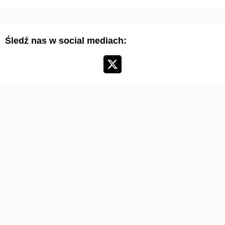
r
t
y
Śledź nas w social mediach:
k
u
ł
ó
w
: