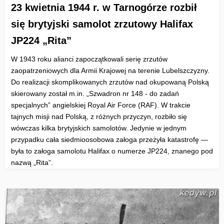
23 kwietnia 1944 r. w Tarnogórze rozbił
się brytyjski samolot zrzutowy Halifax
JP224 „Rita”
W 1943 roku alianci zapoczątkowali serię zrzutów
zaopatrzeniowych dla Armii Krajowej na terenie Lubelszczyzny.
Do realizacji skomplikowanych zrzutów nad okupowaną Polską
skierowany został m.in. „Szwadron nr 148 - do zadań
specjalnych” angielskiej Royal Air Force (RAF). W trakcie
tajnych misji nad Polską, z różnych przyczyn, rozbiło się
wówczas kilka brytyjskich samolotów. Jedynie w jednym
przypadku cała siedmioosobowa załoga przeżyła katastrofę —
była to załoga samolotu Halifax o numerze JP224, znanego pod
nazwą „Rita”.