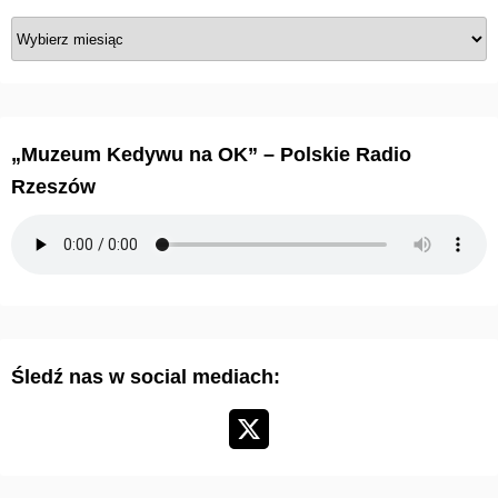
A
r
c
h
i
„Muzeum Kedywu na OK” – Polskie Radio
w
Rzeszów
u
m
a
r
t
y
Śledź nas w social mediach:
k
u
ł
ó
w