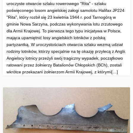
uroczyste otwarcie szlaku rowerowego "Rita" - szlaku
poświęconego losom angielskiej załogi samolotu Halifax JP224
"Rita", który rozbił się 23 kwietnia 1944 r. pod Tarnogórą w
gminie Nowa Sarzyna, podczas wykonywania lotu zrzutowego
dla Armii Krajowej. To pierwsza tego typu inicjatywa w Polsce,
mająca upamiętnić losy angielskich lotników z polską
partyzantką. W uroczystościach otwarcia szlaku wezmą udział
rodziny lotników, którzy specjalnie na tę okazję przylecą z Anglii.
Angielscy lotnicy przeżyli swój tragiczny wypadek, początkowo
ratowani przez żołnierzy Batalionów Chłopskich (BCh), zostali
wkrótce przekazani żołnierzom Armii Krajowej, z którymi[…]