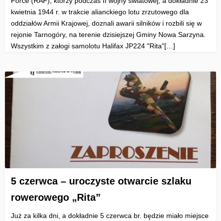
Force (RAF), którzy podczas II wojny światowej, a dokładnie 23
kwietnia 1944 r. w trakcie alianckiego lotu zrzutowego dla
oddziałów Armii Krajowej, doznali awarii silników i rozbili się w
rejonie Tarnogóry, na terenie dzisiejszej Gminy Nowa Sarzyna.
Wszystkim z załogi samolotu Halifax JP224 "Rita"[…]
5 czerwca – uroczyste otwarcie szlaku
rowerowego „Rita”
Już za kilka dni, a dokładnie 5 czerwca br. będzie miało miejsce