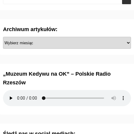
Archiwum artykułów:
A
r
c
h
i
„Muzeum Kedywu na OK” – Polskie Radio
w
Rzeszów
u
m
a
r
t
y
Śledź nas w social mediach:
k