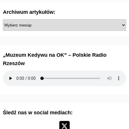
Archiwum artykułów:
A
r
c
h
i
„Muzeum Kedywu na OK” – Polskie Radio
w
Rzeszów
u
m
a
r
t
y
Śledź nas w social mediach:
k
u
ł