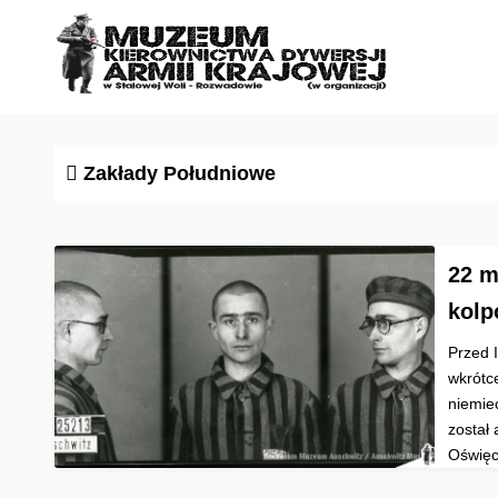
S
k
i
p
t
o
Zakłady Południowe
c
o
n
22 m
t
e
kolp
n
Przed 
t
wkrótc
niemie
został
Oświęc