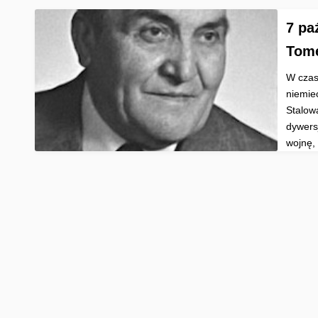
7 pa
Tome
W czas
niemie
Stalowa
dywers
wojnę,