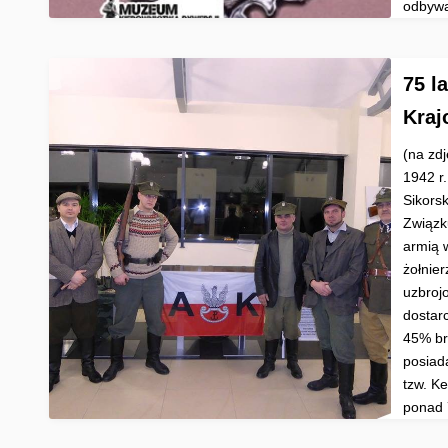
odbywa
75 l
Kraj
(na zd
1942 r
Sikors
Związk
armią 
żołnie
uzbroj
dostar
45% br
posiad
tzw. K
ponad