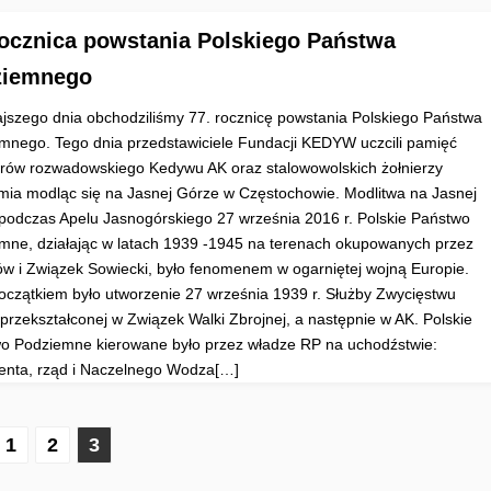
rocznica powstania Polskiego Państwa
ziemnego
jszego dnia obchodziliśmy 77. rocznicę powstania Polskiego Państwa
mnego. Tego dnia przedstawiciele Fundacji KEDYW uczcili pamięć
rów rozwadowskiego Kedywu AK oraz stalowowolskich żołnierzy
mia modląc się na Jasnej Górze w Częstochowie. Modlitwa na Jasnej
podczas Apelu Jasnogórskiego 27 września 2016 r. Polskie Państwo
mne, działając w latach 1939 -1945 na terenach okupowanych przez
w i Związek Sowiecki, było fenomenem w ogarniętej wojną Europie.
oczątkiem było utworzenie 27 września 1939 r. Służby Zwycięstwu
 przekształconej w Związek Walki Zbrojnej, a następnie w AK. Polskie
o Podziemne kierowane było przez władze RP na uchodźstwie:
enta, rząd i Naczelnego Wodza[…]
1
2
3