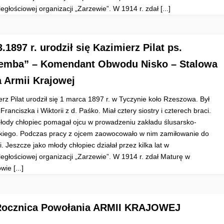
egłościowej organizacji „Zarzewie”. W 1914 r. zdał [...]
3.1897 r. urodził się Kazimierz Pilat ps.
emba” – Komendant Obwodu Nisko – Stalowa
 Armii Krajowej
rz Pilat urodził się 1 marca 1897 r. w Tyczynie koło Rzeszowa. Był
ranciszka i Wiktorii z d. Paśko. Miał cztery siostry i czterech braci.
łody chłopiec pomagał ojcu w prowadzeniu zakładu ślusarsko-
kiego. Podczas pracy z ojcem zaowocowało w nim zamiłowanie do
i. Jeszcze jako młody chłopiec działał przez kilka lat w
ległościowej organizacji „Zarzewie”. W 1914 r. zdał Maturę w
ie [...]
Rocznica Powołania ARMII KRAJOWEJ