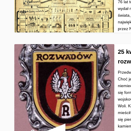
76 lat
wydał 
świata,
najwię
przez 
25 k
rozw
Przedw
Choć j
niemie
się fo
wojskow
Woli. 
mieścił
się pi
kamien