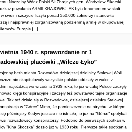
 temu Naczelny Wódz Polski Sił Zbrojnych gen. Władysław Sikorski
rozkaz powołania ARMII KRAJOWEJ. AK była fenomenem w skali
 w swoim szczycie liczyła ponad 350.000 żołnierzy i stanowiła
kszą i najsprawniej zorganizowaną podziemną armię w okupowanej
Niemców Europie [...]
wietnia 1940 r. sprawozdanie nr 1
adowskiej placówki „Wilcze Łyko”
ojenny herb miasta Rozwadów, dzisiejszej dzielnicy Stalowej Woli
eszcze nie skapitulowały wszystkie polskie oddziały w walce z
ckim najeźdźcą we września 1939 roku, to już w całej Polsce zaczęły
rmować kręgi konspiracyjne i zaczęły też powstawać tajne organizacje
e. Tak też działo się w Rozwadowie, dzisiejszej dzielnicy Stalowej
Konspiracja w "Górce" Mimo, że pomieszczenie na strychu, w którym
 się późniejszy Kedyw jeszcze nie istniało, to już na "Górce" spotykali
erwsi rozwadowscy konspiratorzy. Podobno do pierwszych spotkań w
icy "Kina Skoczka" doszło już w 1939 roku. Pierwsze takie spotkania