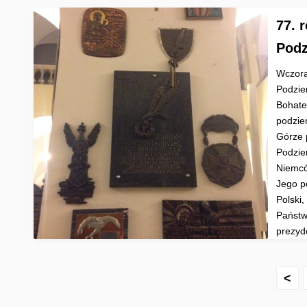
77. 
Pod
Wczora
Podzie
Bohate
podzie
Górze 
Podzie
Niemcó
Jego p
Polski,
Państw
prezyd
S
<
t