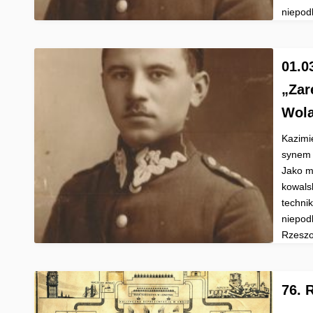
niepodl
01.0
„Zar
Wola
Kazimie
synem F
Jako m
kowals
technik
niepod
Rzeszow
76. 