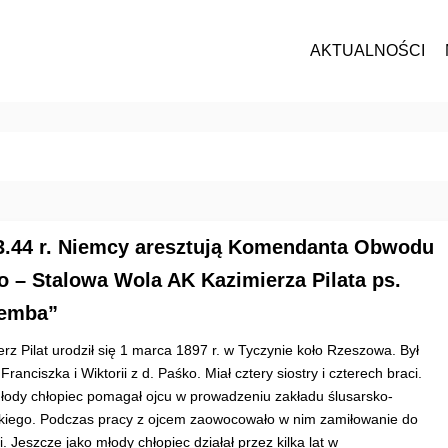
AKTUALNOŚCI
3.44 r. Niemcy aresztują Komendanta Obwodu
o – Stalowa Wola AK Kazimierza Pilata ps.
remba”
rz Pilat urodził się 1 marca 1897 r. w Tyczynie koło Rzeszowa. Był
ranciszka i Wiktorii z d. Paśko. Miał cztery siostry i czterech braci.
łody chłopiec pomagał ojcu w prowadzeniu zakładu ślusarsko-
kiego. Podczas pracy z ojcem zaowocowało w nim zamiłowanie do
i. Jeszcze jako młody chłopiec działał przez kilka lat w