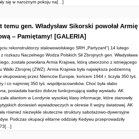
ły się w narożnym pokoju na[…]
at temu gen. Władysław Sikorski powołał Armię
ową – Pamiętamy! [GALERIA]
jęciu rekonstruktorzy stalowowolskiego SRH „Partyzant“) 14 lutego
. z rozkazu Naczelnego Wodza Polskich Sił Zbrojnych gen. Władysława
kiego, została powołana Armia Krajowa, którą utworzono z istniejącego
u Walki Zbrojnej (ZWZ). Armia Krajowa była największa podziemną
w okupowanej przez Niemców Europie, końcem 1944 r. liczyła 350 tyś.
rzy i co najmniej 350 tyś. współpracowników. Choć była słabo
ona, posiadała bardzo dobrze funkcjonującą siatkę wywiadu. AK
czała aliantom w Londynie wysokiej klasy informacje, które stanowiły
ytyjskich doniesień wywiadowczych w okresie II wojny światowej. AK
ała również niezwykle skuteczne struktury sabotażowo-dywersyjne
edyw. Podczas okupacji elitarne oddziały Kedywu przeprowadziły
 73[…]