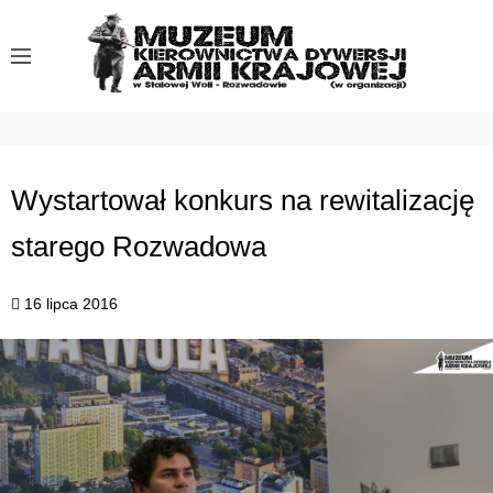
S
k
i
p
t
o
c
Wystartował konkurs na rewitalizację
o
starego Rozwadowa
n
t
e
16 lipca 2016
n
t