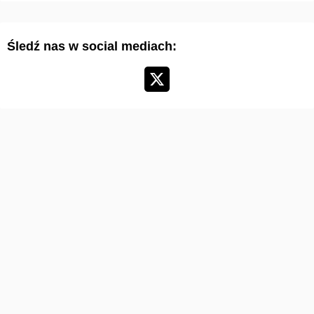
t
y
Śledź nas w social mediach:
k
u
ł
ó
w
: