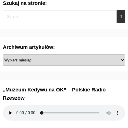
Szukaj na stronie:
Archiwum artykułów:
A
r
c
h
i
„Muzeum Kedywu na OK” – Polskie Radio
w
Rzeszów
u
m
a
r