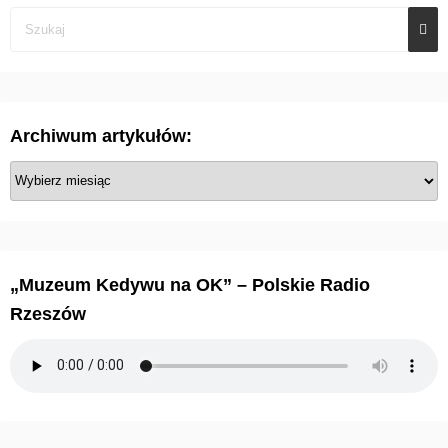
Archiwum artykułów:
A
r
c
h
i
„Muzeum Kedywu na OK” – Polskie Radio
w
Rzeszów
u
m
a
r
t