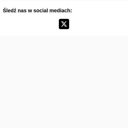
y
Śledź nas w social mediach:
k
u
ł
ó
w
: