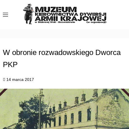
S
k
i
p
t
o
c
W obronie rozwadowskiego Dworca
o
PKP
n
t
e
14 marca 2017
n
t