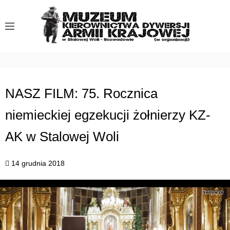
S
k
i
p
t
o
c
NASZ FILM: 75. Rocznica
o
niemieckiej egzekucji żołnierzy KZ-
n
t
AK w Stalowej Woli
e
n
14 grudnia 2018
t