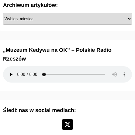
Archiwum artykułów:
A
r
c
h
i
„Muzeum Kedywu na OK” – Polskie Radio
w
Rzeszów
u
m
a
r
t
y
Śledź nas w social mediach:
k
u
ł
ó