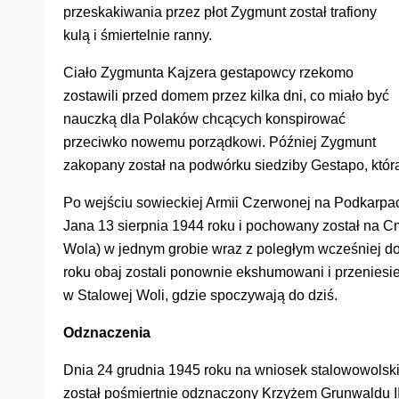
przeskakiwania przez płot Zygmunt został trafiony
kulą i śmiertelnie ranny.
Ciało Zygmunta Kajzera gestapowcy rzekomo
zostawili przed domem przez kilka dni, co miało być
nauczką dla Polaków chcących konspirować
przeciwko nowemu porządkowi. Później Zygmunt
zakopany został na podwórku siedziby Gestapo, którą
Po wejściu sowieckiej Armii Czerwonej na Podkarpa
Jana 13 sierpnia 1944 roku i pochowany został na 
Wola) w jednym grobie wraz z poległym wcześniej 
roku obaj zostali ponownie ekshumowani i przenie
w Stalowej Woli, gdzie spoczywają do dziś.
Odznaczenia
Dnia 24 grudnia 1945 roku na wniosek stalowowolsk
został pośmiertnie odznaczony Krzyżem Grunwaldu II