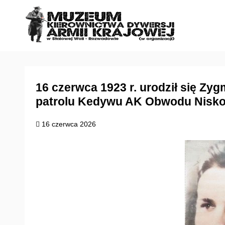
S
k
i
p
t
o
c
16 czerwca 1923 r. urodził się Zy
o
patrolu Kedywu AK Obwodu Nisko
n
t
16 czerwca 2026
e
n
t