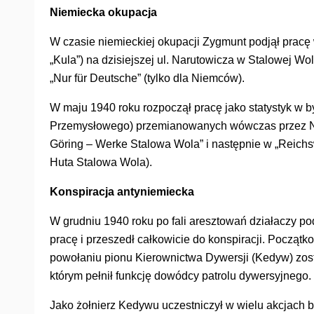
Niemiecka okupacja
W czasie niemieckiej okupacji Zygmunt podjął pracę 
„Kula”) na dzisiejszej ul. Narutowicza w Stalowej Wol
„Nur für Deutsche” (tylko dla Niemców).
W maju 1940 roku rozpoczął pracę jako statystyk w
Przemysłowego) przemianowanych wówczas przez N
Göring – Werke Stalowa Wola” i następnie w „Reic
Huta Stalowa Wola).
Konspiracja antyniemiecka
W grudniu 1940 roku po fali aresztowań działaczy p
pracę i przeszedł całkowicie do konspiracji. Początk
powołaniu pionu Kierownictwa Dywersji (Kedyw) zo
którym pełnił funkcję dowódcy patrolu dywersyjnego.
Jako żołnierz Kedywu uczestniczył w wielu akcjach b