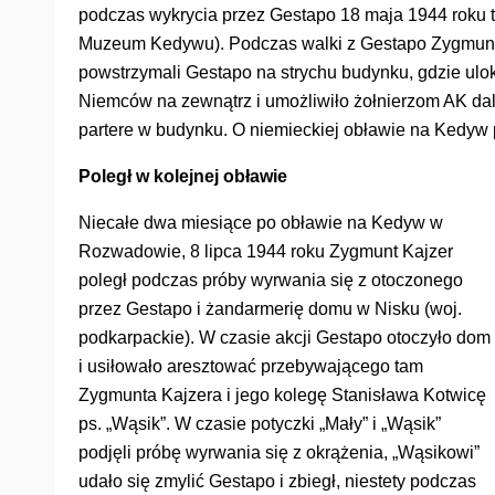
podczas wykrycia przez Gestapo 18 maja 1944 roku
Muzeum Kedywu). Podczas walki z Gestapo Zygmunt 
powstrzymali Gestapo na strychu budynku, gdzie ulo
Niemców na zewnątrz i umożliwiło żołnierzom AK dal
partere w budynku. O niemieckiej obławie na Kedyw
Poległ w kolejnej obławie
Niecałe dwa miesiące po obławie na Kedyw w
Rozwadowie, 8 lipca 1944 roku Zygmunt Kajzer
poległ podczas próby wyrwania się z otoczonego
przez Gestapo i żandarmerię domu w Nisku (woj.
podkarpackie). W czasie akcji Gestapo otoczyło dom
i usiłowało aresztować przebywającego tam
Zygmunta Kajzera i jego kolegę Stanisława Kotwicę
ps. „Wąsik”. W czasie potyczki „Mały” i „Wąsik”
podjęli próbę wyrwania się z okrążenia, „Wąsikowi”
udało się zmylić Gestapo i zbiegł, niestety podczas