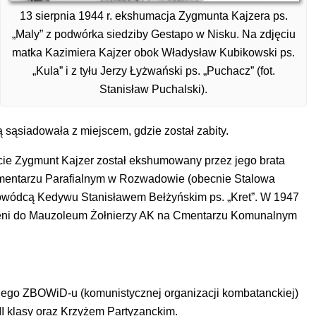
13 sierpnia 1944 r. ekshumacja Zygmunta Kajzera ps.
„Maly” z podwórka siedziby Gestapo w Nisku. Na zdjęciu
matka Kazimiera Kajzer obok Władysław Kubikowski ps.
„Kula” i z tyłu Jerzy Łyżwański ps. „Puchacz” (fot.
Stanisław Puchalski).
 sąsiadowała z miejscem, gdzie został zabity.
cie Zygmunt Kajzer został ekshumowany przez jego brata
Cmentarzu Parafialnym w Rozwadowie (obecnie Stalowa
dowódcą Kedywu Stanisławem Bełżyńskim ps. „Kret”. W 1947
sieni do Mauzoleum Żołnierzy AK na Cmentarzu Komunalnym
iego ZBOWiD-u (komunistycznej organizacji kombatanckiej)
I klasy oraz Krzyżem Partyzanckim.