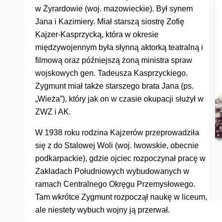
w Żyrardowie (woj. mazowieckie). Był synem
Jana i Kazimiery. Miał starszą siostrę Zofię
Kajzer-Kasprzycką, która w okresie
międzywojennym była słynną aktorką teatralną i
filmową oraz późniejszą żoną ministra spraw
wojskowych gen. Tadeusza Kasprzyckiego.
Zygmunt miał także starszego brata Jana (ps.
„Wieża”), który jak on w czasie okupacji służył w
ZWZ i AK.
W 1938 roku rodzina Kajzerów przeprowadziła
się z do Stalowej Woli (woj. lwowskie, obecnie
podkarpackie), gdzie ojciec rozpoczynał pracę w
Zakładach Południowych wybudowanych w
ramach Centralnego Okręgu Przemysłowego.
Tam wkrótce Zygmunt rozpoczął naukę w liceum,
ale niestety wybuch wojny ją przerwał.