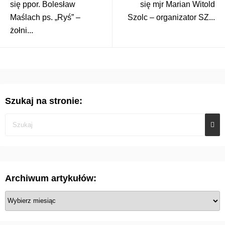
się ppor. Bolesław
się mjr Marian Witold
Maślach ps. „Ryś” –
Szolc – organizator SZ...
żołni...
Szukaj na stronie:
Archiwum artykułów:
A
r
c