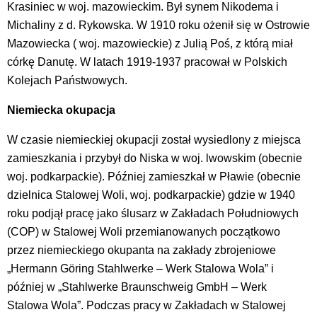
Krasiniec w woj. mazowieckim. Był synem Nikodema i
Michaliny z d. Rykowska. W 1910 roku ożenił się w Ostrowie
Mazowiecka ( woj. mazowieckie) z Julią Poś, z którą miał
córkę Danutę. W latach 1919-1937 pracował w Polskich
Kolejach Państwowych.
Niemiecka okupacja
W czasie niemieckiej okupacji został wysiedlony z miejsca
zamieszkania i przybył do Niska w woj. lwowskim (obecnie
woj. podkarpackie). Później zamieszkał w Pławie (obecnie
dzielnica Stalowej Woli, woj. podkarpackie) gdzie w 1940
roku podjął pracę jako ślusarz w Zakładach Południowych
(COP) w Stalowej Woli przemianowanych początkowo
przez niemieckiego okupanta na zakłady zbrojeniowe
„Hermann Göring Stahlwerke – Werk Stalowa Wola” i
później w „Stahlwerke Braunschweig GmbH – Werk
Stalowa Wola”. Podczas pracy w Zakładach w Stalowej