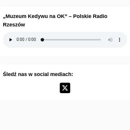
h
i
„Muzeum Kedywu na OK” – Polskie Radio
w
Rzeszów
u
m
a
r
t
y
Śledź nas w social mediach:
k
u
ł
ó
w
: