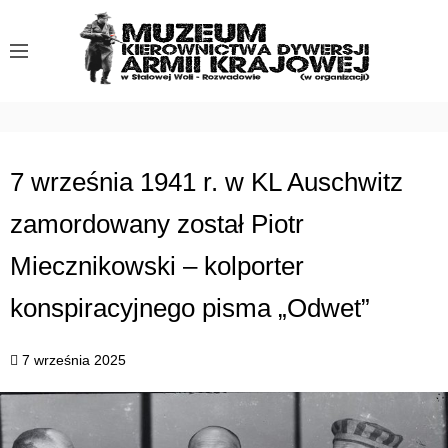
S
k
i
p
t
o
c
7 września 1941 r. w KL Auschwitz
o
zamordowany został Piotr
n
t
Miecznikowski – kolporter
e
n
konspiracyjnego pisma „Odwet”
t
7 września 2025