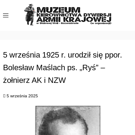
S
k
i
p
t
o
c
5 września 1925 r. urodził się ppor.
o
Bolesław Maślach ps. „Ryś” –
n
t
żołnierz AK i NZW
e
n
5 września 2025
t