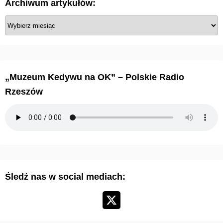
Archiwum artykułów:
A
r
c
h
i
„Muzeum Kedywu na OK” – Polskie Radio
w
Rzeszów
u
m
a
r
t
y
Śledź nas w social mediach:
k
u
ł
ó