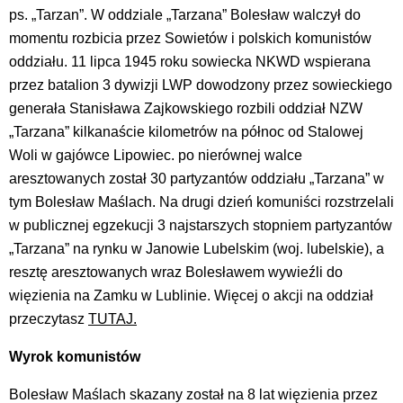
ps. „Tarzan”. W oddziale „Tarzana” Bolesław walczył do
momentu rozbicia przez Sowietów i polskich komunistów
oddziału. 11 lipca 1945 roku sowiecka NKWD wspierana
przez batalion 3 dywizji LWP dowodzony przez sowieckiego
generała Stanisława Zajkowskiego rozbili oddział NZW
„Tarzana” kilkanaście kilometrów na północ od Stalowej
Woli w gajówce Lipowiec. po nierównej walce
aresztowanych został 30 partyzantów oddziału „Tarzana” w
tym Bolesław Maślach. Na drugi dzień komuniści rozstrzelali
w publicznej egzekucji 3 najstarszych stopniem partyzantów
„Tarzana” na rynku w Janowie Lubelskim (woj. lubelskie), a
resztę aresztowanych wraz Bolesławem wywieźli do
więzienia na Zamku w Lublinie. Więcej o akcji na oddział
przeczytasz
TUTAJ.
Wyrok komunistów
Bolesław Maślach skazany został na 8 lat więzienia przez