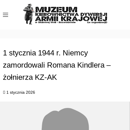
S
k
i
p
t
o
c
1 stycznia 1944 r. Niemcy
o
zamordowali Romana Kindlera –
n
t
żołnierza KZ-AK
e
n
1 stycznia 2026
t