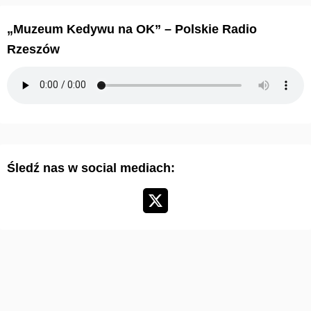
h
i
„Muzeum Kedywu na OK” – Polskie Radio
w
Rzeszów
u
m
a
r
t
y
Śledź nas w social mediach:
k
u
ł
ó
w
: