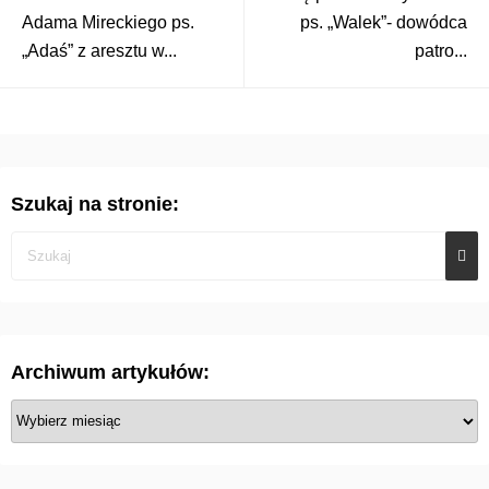
Adama Mireckiego ps.
ps. „Walek”- dowódca
„Adaś” z aresztu w...
patro...
Szukaj na stronie:
Archiwum artykułów:
A
r
c